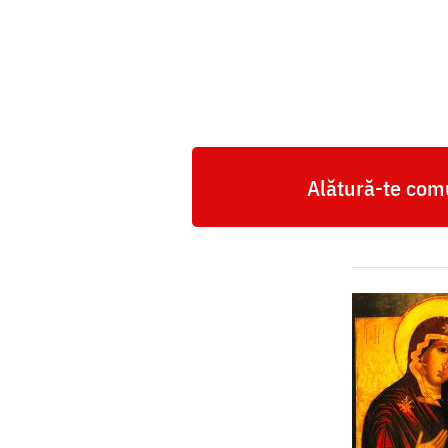
Domnului
de
pe
Tolga
(Tolgska)
Alătură-te comu