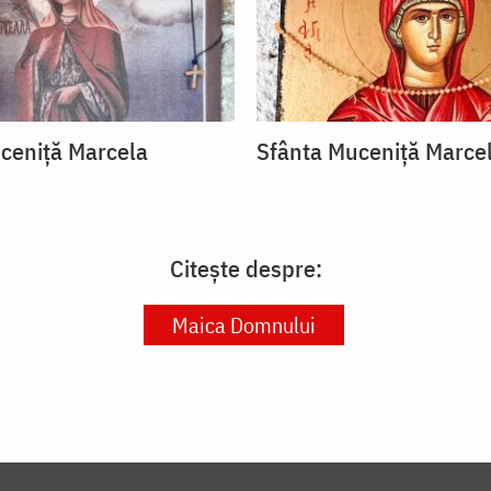
ceniță Marcela
Sfânta Muceniță Marce
Citește despre:
Maica Domnului