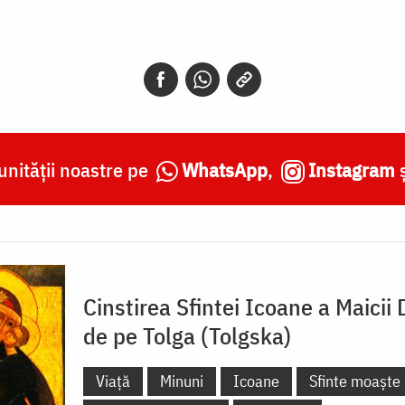
nității noastre pe
WhatsApp
,
Instagram
Cinstirea Sfintei Icoane a Maicii
de pe Tolga (Tolgska)
Viață
Minuni
Icoane
Sfinte moaște