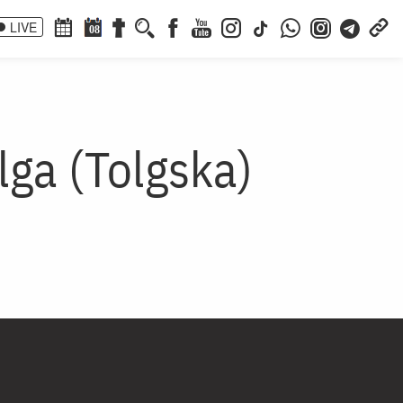
LIVE
08
lga (Tolgska)