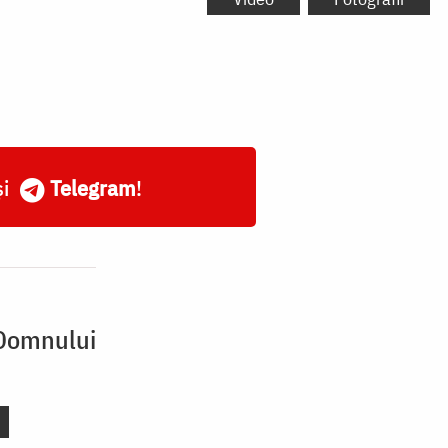
și
Telegram
!
 Domnului