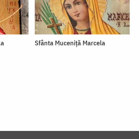
la
Sfânta Muceniță Marcela