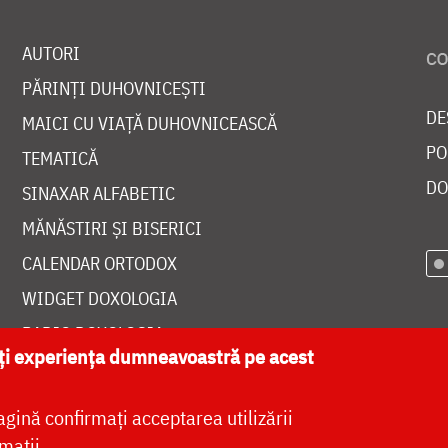
AUTORI
PĂRINȚI DUHOVNICEȘTI
DE
MAICI CU VIAȚĂ DUHOVNICEASCĂ
PO
TEMATICĂ
DO
SINAXAR ALFABETIC
MĂNĂSTIRI ȘI BISERICI
CALENDAR ORTODOX
WIDGET DOXOLOGIA
RADIO DOXOLOGIA
ăți experiența dumneavoastră pe acest
agină confirmați acceptarea utilizării
mații