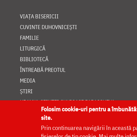
VIAȚA BISERICII
CUVINTE DUHOVNICEȘTI
FAMILIE
LITURGICĂ
BIBLIOTECĂ
ÎNTREABĂ PREOTUL
MEDIA
ȘTIRI
HRAMUL SFINTEI CUVIOASE PARASCHEVA
Folosim cookie-uri pentru a îmbunăt
site.
Prin continuarea navigării în această p
fișierelor de tip cookie.
Mai multe infor