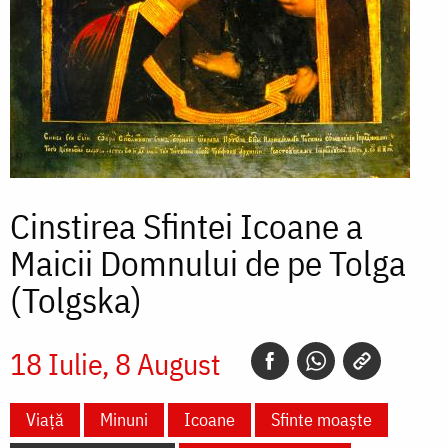
Cinstirea Sfintei Icoane a
Maicii Domnului de pe Tolga
(Tolgska)
18 Iulie
8 August
Viață
Minuni
Icoane
Sfinte moaște