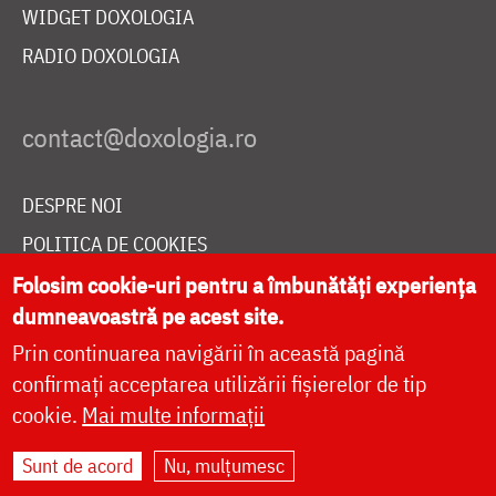
WIDGET DOXOLOGIA
RADIO DOXOLOGIA
DESPRE NOI
POLITICA DE COOKIES
DONEAZĂ ONLINE PENTRU CATEDRALA NAȚIONALĂ
Folosim cookie-uri pentru a îmbunătăți experiența
dumneavoastră pe acest site.
Prin continuarea navigării în această pagină
LIVE
confirmați acceptarea utilizării fișierelor de tip
cookie.
Mai multe informații
Sunt de acord
Nu, mulțumesc
Site dezvoltat de
DOXOLOGIA MEDIA
,