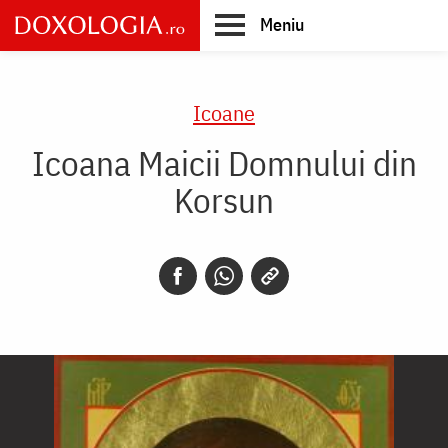
Skip
Meniu
to
main
Main
content
navigation
Icoane
Icoana Maicii Domnului din
Korsun