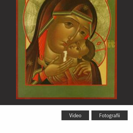
Icoana
Maicii
Video
Fotografii
Domnului