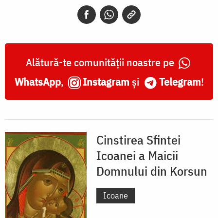
din
Korsun
Alătură-te comunității noastre pe
WhatsApp
,
Instagram
și
Telegram
!
Cinstirea Sfintei
Icoanei a Maicii
Domnului din Korsun
Icoane