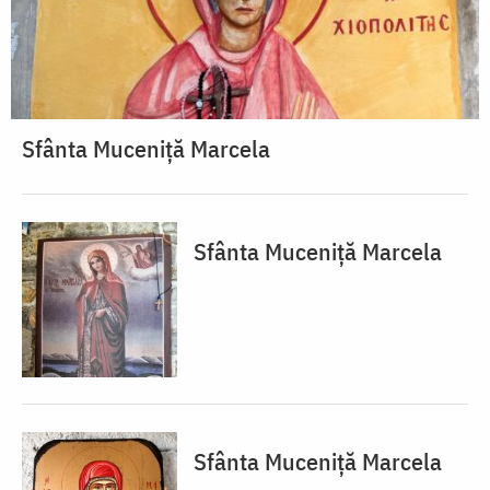
Sfânta Muceniță Marcela
Sfânta Muceniță Marcela
Sfânta Muceniță Marcela