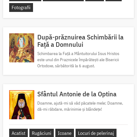
Fotografii
După-prăznuirea Schimbării la
Față a Domnului
Schimbarea la Față a Mântuitorului Iisus Hristos
este unul din Praznicele împărătești ale Bisericii
Ortodoxe, sărbătorită la 6 august.
Sfântul Antonie de la Optina
Doamne, ajută-mi să văd păcatele mele; Doamne,
dă-mi răbdare, mărinimie şi blândeţe!
Acatist
Rugăciuni
Icoane
Locuri de pelerinaj