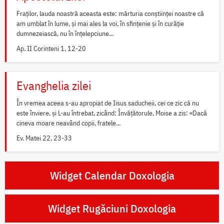
Fraților, lauda noastră aceasta este: mărturia conștiinței noastre că
am umblat în lume, și mai ales la voi, în sfințenie și în curăție
dumnezeiască, nu în înțelepciune...
Ap. II Corinteni 1, 12-20
Evanghelia zilei
În vremea aceea s-au apropiat de Iisus saducheii, cei ce zic că nu
este înviere, și L-au întrebat, zicând: Învățătorule, Moise a zis: «Dacă
cineva moare neavând copii, fratele...
Ev. Matei 22, 23-33
Widget Calendar Doxologia
Widget Rugăciuni Doxologia