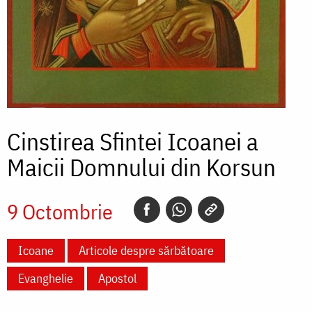
Cinstirea Sfintei Icoanei a
Maicii Domnului din Korsun
9 Octombrie
Icoane
Articole despre sărbătoare
Evanghelie
Apostol