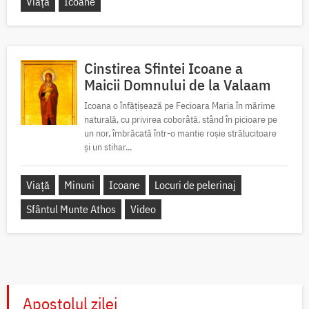
Viață
Icoane
Cinstirea Sfintei Icoane a
Maicii Domnului de la Valaam
Icoana o înfățișează pe Fecioara Maria în mărime
naturală, cu privirea coborâtă, stând în picioare pe
un nor, îmbrăcată într-o mantie roșie strălucitoare
și un stihar...
Viață
Minuni
Icoane
Locuri de pelerinaj
Sfântul Munte Athos
Video
Apostolul zilei