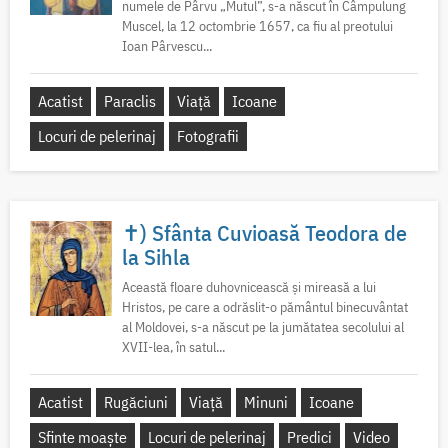
numele de Pârvu „Mutul”, s-a născut în Câmpulung
Muscel, la 12 octombrie 1657, ca fiu al preotului
Ioan Pârvescu...
Acatist
Paraclis
Viață
Icoane
Locuri de pelerinaj
Fotografii
✝) Sfânta Cuvioasă Teodora de
la Sihla
Această floare duhovnicească și mireasă a lui
Hristos, pe care a odrăslit-o pământul binecuvântat
al Moldovei, s-a născut pe la jumătatea secolului al
XVII-lea, în satul...
Acatist
Rugăciuni
Viață
Minuni
Icoane
Sfinte moaște
Locuri de pelerinaj
Predici
Video