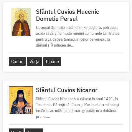
Sfântul Cuvios Mucenic
Dometie Persul
Cuviosul Dometie intrând într-o peșteră, petrecea
acolo săvârșind multe minuni cu numele lui Hristos,
pentru că dădea tămăduiri celor ce veneau la
dânsul și îi aducea de...
Canon
Viață
Icoane
Sfântul Cuvios Nicanor
Sfântul Cuvios Nicanor s-a născut în anul 1491, în
Tesalonic. Părinții săi, Ioan și Maria, doi credincioși
înstăriți, au întâmpinat mari greutăți în a dobândi
prunci....