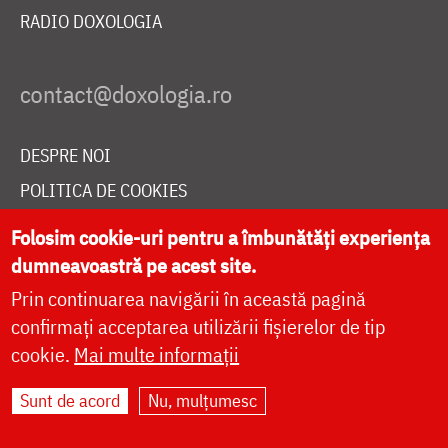
RADIO DOXOLOGIA
DESPRE NOI
POLITICA DE COOKIES
DONEAZĂ ONLINE PENTRU CATEDRALA NAȚIONALĂ
Folosim cookie-uri pentru a îmbunătăți experiența
dumneavoastră pe acest site.
Prin continuarea navigării în această pagină
LIVE
confirmați acceptarea utilizării fișierelor de tip
cookie.
Mai multe informații
Site dezvoltat de
DOXOLOGIA MEDIA
,
Sunt de acord
Nu, mulțumesc
Arhiepiscopia Iașilor | ©
doxologia.ro