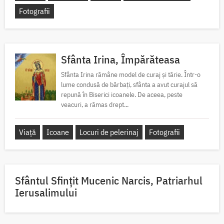
Fotografii
Sfânta Irina, Împărăteasa
Sfânta Irina rămâne model de curaj și tărie. Într-o
lume condusă de bărbați, sfânta a avut curajul să
repună în Biserici icoanele. De aceea, peste
veacuri, a rămas drept...
Viață
Icoane
Locuri de pelerinaj
Fotografii
Sfântul Sfinţit Mucenic Narcis, Patriarhul
Ierusalimului