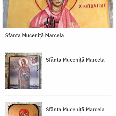
Sfânta Muceniță Marcela
Sfânta Muceniță Marcela
Sfânta Muceniță Marcela