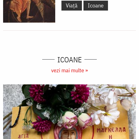
Viață
Icoane
ICOANE
vezi mai multe »