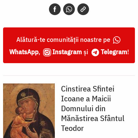
din
Mănăstirea
Sfântul
Teodor
Alătură-te comunității noastre pe
WhatsApp
,
Instagram
și
Telegram
!
Cinstirea Sfintei
Icoane a Maicii
Domnului din
Mănăstirea Sfântul
Teodor