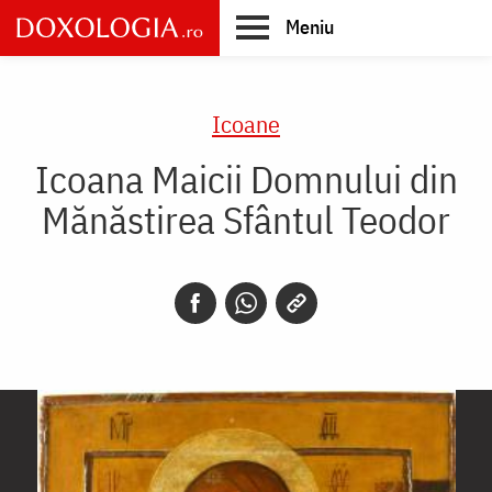
Skip
Meniu
to
main
Main
content
navigation
Icoane
Icoana Maicii Domnului din
Mănăstirea Sfântul Teodor