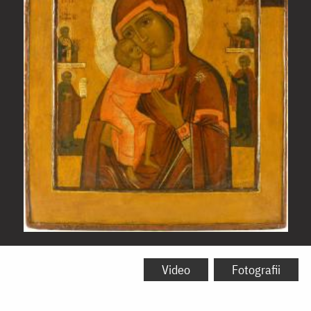
Icoana
Maicii
Video
Fotografii
Domnului