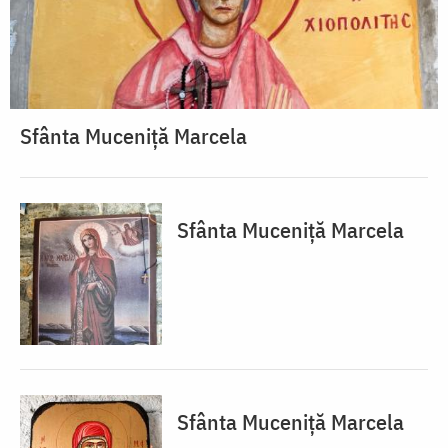
Sfânta Muceniță Marcela
Sfânta Muceniță Marcela
Sfânta Muceniță Marcela