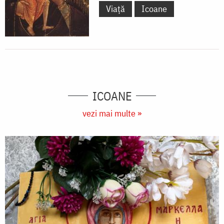
Viață
Icoane
ICOANE
vezi mai multe »