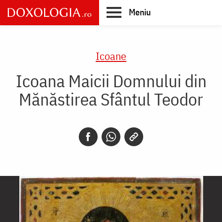
Skip
Meniu
to
main
Main
content
navigation
Icoane
Icoana Maicii Domnului din
Mănăstirea Sfântul Teodor