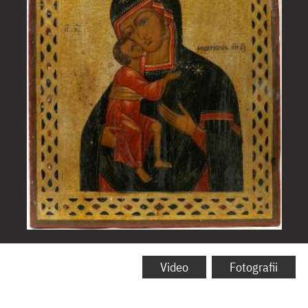
Icoana
Maicii
Video
Fotografii
Domnului