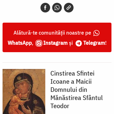
din
Mănăstirea
Sfântul
Teodor
Alătură-te comunității noastre pe
WhatsApp
,
Instagram
și
Telegram
!
Cinstirea Sfintei
Icoane a Maicii
Domnului din
Mănăstirea Sfântul
Teodor