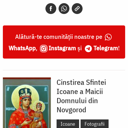
din
Novgorod
Alătură-te comunității noastre pe
WhatsApp
,
Instagram
și
Telegram
!
Cinstirea Sfintei
Icoane a Maicii
Domnului din
Novgorod
Icoane
Fotografii