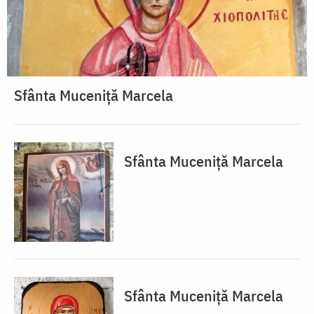
Sfânta Muceniță Marcela
Sfânta Muceniță Marcela
Sfânta Muceniță Marcela