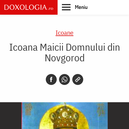
Skip
Meniu
to
main
Main
content
navigation
Icoane
Icoana Maicii Domnului din
Novgorod