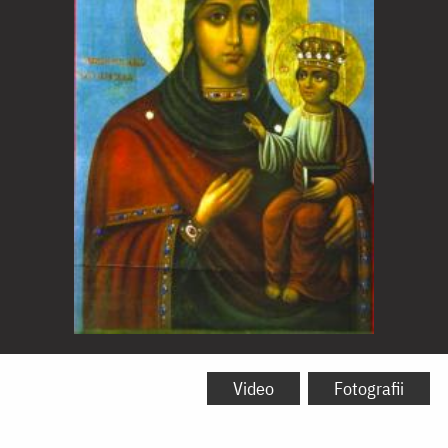
Icoana
Maicii
Video
Fotografii
Domnului