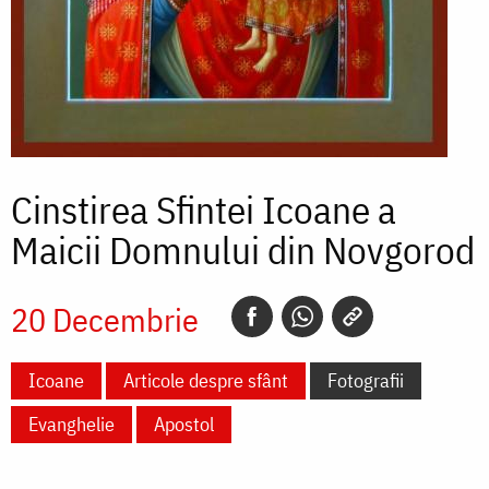
Cinstirea Sfintei Icoane a
Maicii Domnului din Novgorod
20 Decembrie
Icoane
Articole despre sfânt
Fotografii
Evanghelie
Apostol