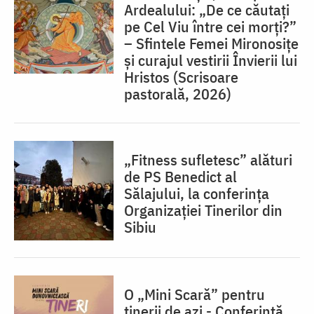
Ardealului: „De ce căutați
pe Cel Viu între cei morți?”
– Sfintele Femei Mironosițe
și curajul vestirii Învierii lui
Hristos (Scrisoare
pastorală, 2026)
„Fitness sufletesc” alături
de PS Benedict al
Sălajului, la conferința
Organizației Tinerilor din
Sibiu
O „Mini Scară” pentru
tinerii de azi - Conferință