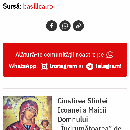
Sursă:
basilica.ro
Alătură-te comunității noastre pe
WhatsApp
,
Instagram
și
Telegram
!
Cinstirea Sfintei
Icoanei a Maicii
Domnului
„Îndrumătoarea” de