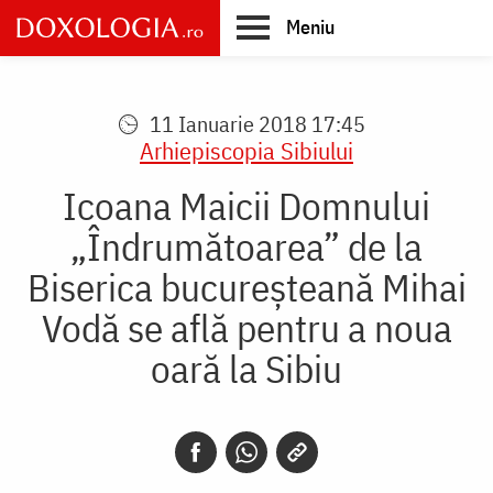
Skip
Meniu
to
main
Main
content
navigation
11 Ianuarie 2018 17:45
Arhiepiscopia Sibiului
Icoana Maicii Domnului
„Îndrumătoarea” de la
Biserica bucureșteană Mihai
Vodă se află pentru a noua
oară la Sibiu