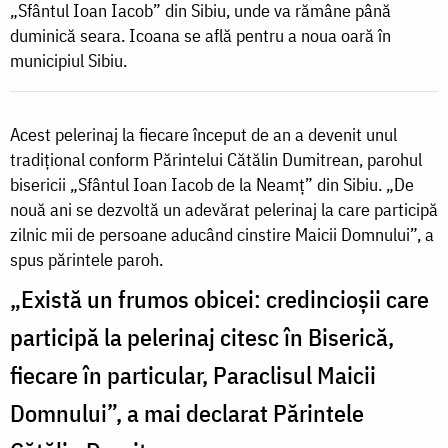
la
„Sfântul Ioan Iacob” din Sibiu, unde va rămâne până
duminică seara. Icoana se află pentru a noua oară în
Biserica
municipiul Sibiu.
bucureșteană
Mihai
Acest pelerinaj la fiecare început de an a devenit unul
Vodă
tradițional conform Părintelui Cătălin Dumitrean, parohul
bisericii „Sfântul Ioan Iacob de la Neamț” din Sibiu. „De
se
nouă ani se dezvoltă un adevărat pelerinaj la care participă
află
zilnic mii de persoane aducând cinstire Maicii Domnului”, a
pentru
spus părintele paroh.
a
„Există un frumos obicei: credincioșii care
noua
participă la pelerinaj citesc în Biserică,
oară
fiecare în particular, Paraclisul Maicii
la
Domnului”, a mai declarat Părintele
Sibiu