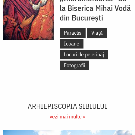
la Biserica Mihai Vodă
din București
Paraclis
Viață
Icoane
Locuri de pelerinaj
Fotografii
ARHIEPISCOPIA SIBIULUI
vezi mai multe »