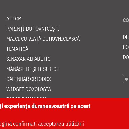
AUTORI
PĂRINȚI DUHOVNICEȘTI
DE
MAICI CU VIAȚĂ DUHOVNICEASCĂ
PO
TEMATICĂ
DO
SINAXAR ALFABETIC
MĂNĂSTIRI ȘI BISERICI
CALENDAR ORTODOX
WIDGET DOXOLOGIA
RADIO DOXOLOGIA
ăți experiența dumneavoastră pe acest
agină confirmați acceptarea utilizării