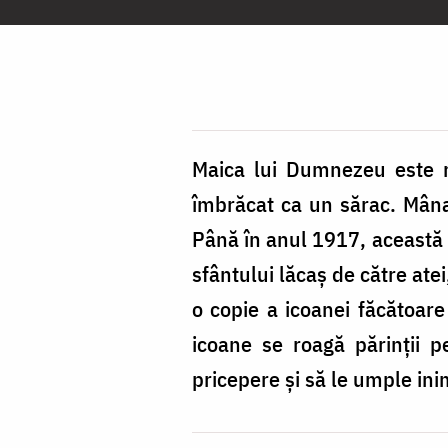
Maicii
Domnului
Îndrumătoarea
și
Ocrotitoarea
Maica lui Dumnezeu este r
copiilor
îmbrăcat ca un sărac. Mâna 
Până în anul 1917, această 
sfântului lăcaș de către atei
o copie a icoanei făcătoar
icoane se roagă părinții pe
pricepere și să le umple in