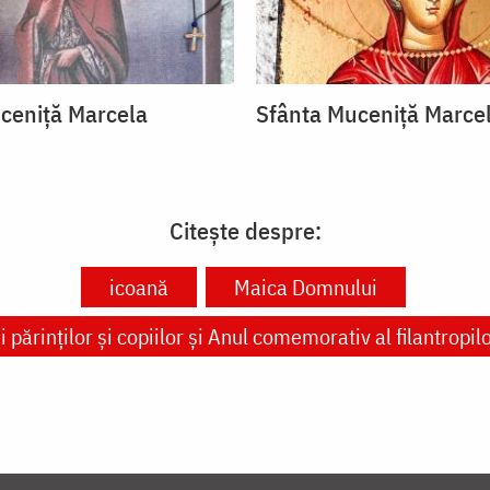
ceniță Marcela
Sfânta Muceniță Marce
Citește despre:
icoană
Maica Domnului
 părinților și copiilor și Anul comemorativ al filantropi