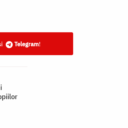
și
Telegram
!
i
piilor