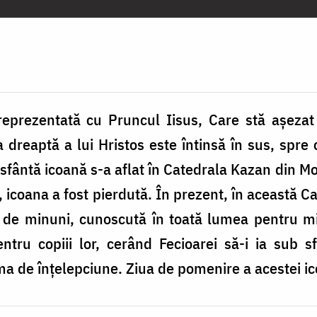
eprezentată cu Pruncul Iisus, Care stă așezat
dreaptă a lui Hristos este întinsă în sus, spre 
sfântă icoană s-a aflat în Catedrala Kazan din Mo
, icoana a fost pierdută. În prezent, în această C
e de minuni, cunoscută în toată lumea pentru min
ntru copiii lor, cerând Fecioarei să-i ia sub s
ima de înțelepciune. Ziua de pomenire a acestei i