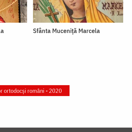
la
Sfânta Muceniță Marcela
lor ortodocși români - 2020