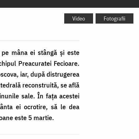
Video
Fotografii
 pe mâna ei stângă și este
chipul Preacuratei Fecioare.
scova, iar, după distrugerea
atedrală reconstruită, se află
unile sale. În fața acestei
fânta ei ocrotire, să le dea
coane este 5 martie.