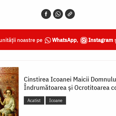
nității noastre pe
WhatsApp
,
Instagram
Cinstirea Icoanei Maicii Domnulu
Îndrumătoarea și Ocrotitoarea co
Acatist
Icoane