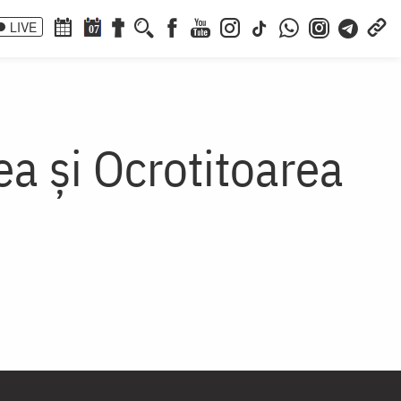
LIVE
07
a și Ocrotitoarea