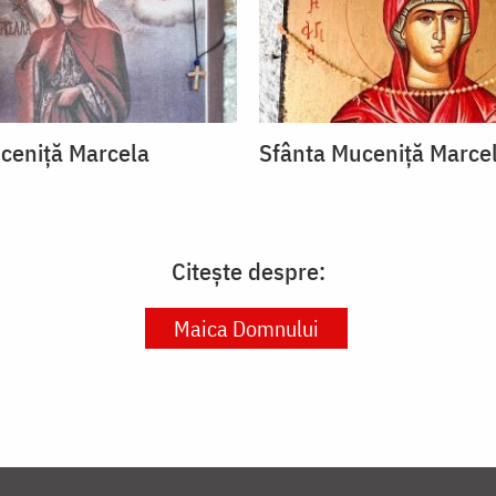
ceniță Marcela
Sfânta Muceniță Marce
Citește despre:
Maica Domnului