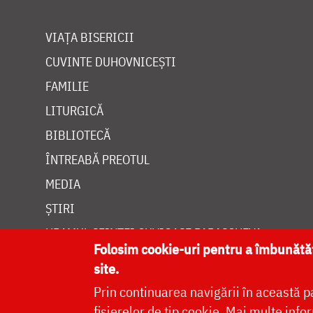
VIAȚA BISERICII
CUVINTE DUHOVNICEȘTI
FAMILIE
LITURGICĂ
BIBLIOTECĂ
ÎNTREABĂ PREOTUL
MEDIA
ȘTIRI
HRAMUL SFINTEI CUVIOASE PARASCHEVA
Folosim cookie-uri pentru a îmbunăt
site.
Prin continuarea navigării în această p
fișierelor de tip cookie.
Mai multe infor