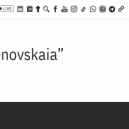
LIVE
09
enovskaia”