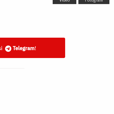
și
Telegram
!