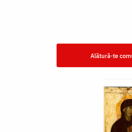
Domnului
„Pimenovskaia”
Alătură-te comu