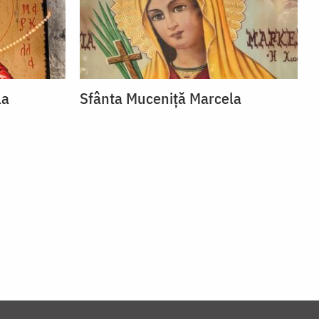
la
Sfânta Muceniță Marcela