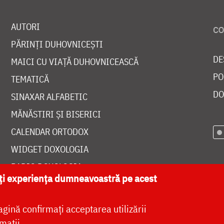
AUTORI
PĂRINȚI DUHOVNICEȘTI
DE
MAICI CU VIAȚĂ DUHOVNICEASCĂ
PO
TEMATICĂ
DO
SINAXAR ALFABETIC
MĂNĂSTIRI ȘI BISERICI
CALENDAR ORTODOX
WIDGET DOXOLOGIA
RADIO DOXOLOGIA
ăți experiența dumneavoastră pe acest
agină confirmați acceptarea utilizării
mații