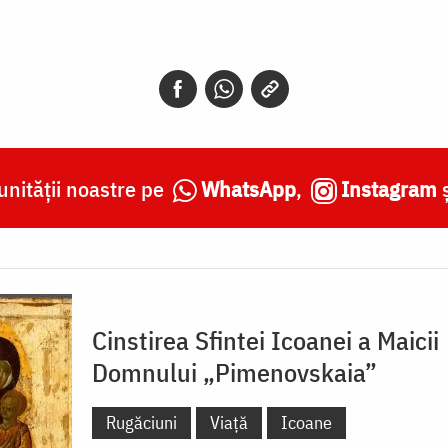
nității noastre pe
WhatsApp
,
Instagram
Cinstirea Sfintei Icoanei a Maicii
Domnului „Pimenovskaia”
Rugăciuni
Viață
Icoane