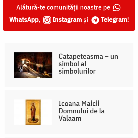
Alătură-te comunității noastre pe
WhatsApp
,
Instagram
și
Telegram
!
Catapeteasma – un
simbol al
simbolurilor
Icoana Maicii
Domnului de la
Valaam