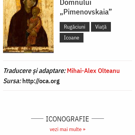
Domnului
„Pimenovskaia”
Rugăciuni
Viață
Icoane
Traducere și adaptare:
Mihai-Alex Olteanu
Sursa:
http://oca.org
ICONOGRAFIE
vezi mai multe »