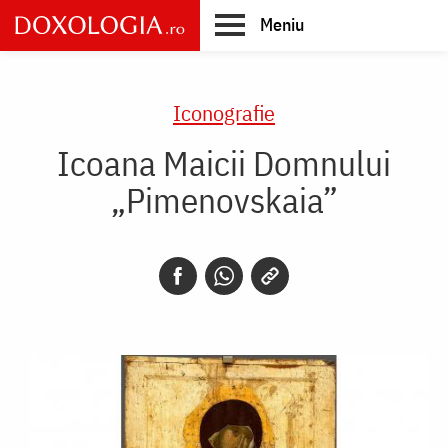
Skip
Meniu
to
main
Main
content
navigation
Iconografie
Icoana Maicii Domnului
„Pimenovskaia”