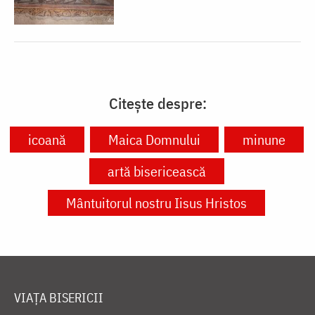
Citește despre:
icoană
Maica Domnului
minune
artă bisericească
Mântuitorul nostru Iisus Hristos
VIAȚA BISERICII