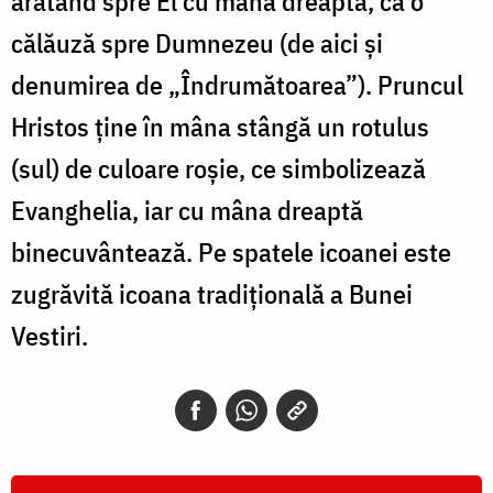
arătând spre El cu mâna dreaptă, ca o
călăuză spre Dumnezeu (de aici și
denumirea de „Îndrumătoarea”). Pruncul
Hristos ține în mâna stângă un rotulus
(sul) de culoare roșie, ce simbolizează
Evanghelia, iar cu mâna dreaptă
binecuvântează. Pe spatele icoanei este
zugrăvită icoana tradițională a Bunei
Vestiri.