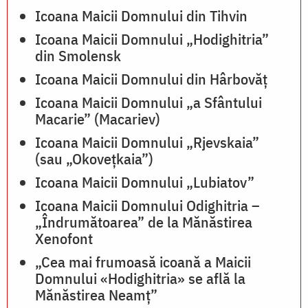
Icoana Maicii Domnului din Tihvin
Icoana Maicii Domnului „Hodighitria”
din Smolensk
Icoana Maicii Domnului din Hârbovăț
Icoana Maicii Domnului „a Sfântului
Macarie” (Macariev)
Icoana Maicii Domnului „Rjevskaia”
(sau „Okovețkaia”)
Icoana Maicii Domnului „Lubiatov”
Icoana Maicii Domnului Odighitria –
„Îndrumătoarea” de la Mănăstirea
Xenofont
„Cea mai frumoasă icoană a Maicii
Domnului «Hodighitria» se află la
Mănăstirea Neamț”