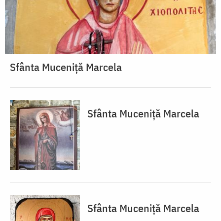
Sfânta Muceniță Marcela
Sfânta Muceniță Marcela
Sfânta Muceniță Marcela