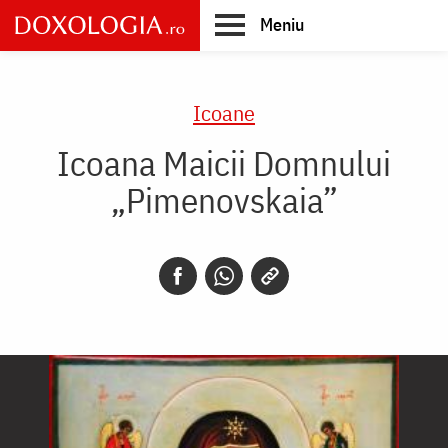
Skip
Meniu
to
main
Main
content
navigation
Icoane
Icoana Maicii Domnului
„Pimenovskaia”