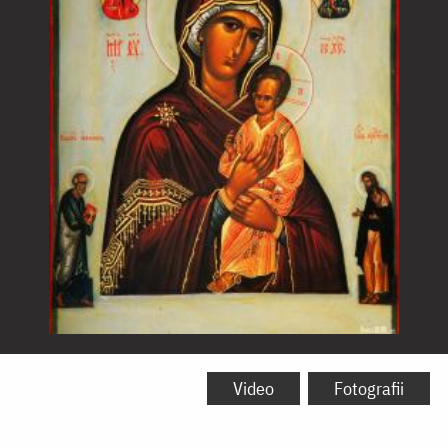
Icoana
Maicii
Video
Fotografii
Domnului