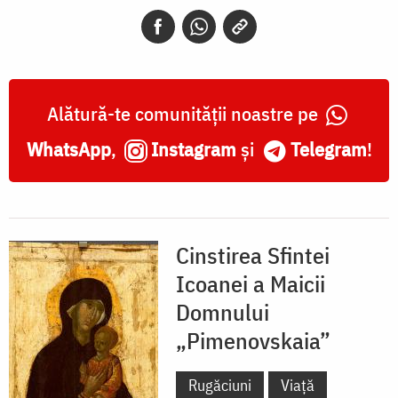
„Pimenovskaia”
Alătură-te comunității noastre pe
WhatsApp
,
Instagram
și
Telegram
!
Cinstirea Sfintei
Icoanei a Maicii
Domnului
„Pimenovskaia”
Rugăciuni
Viață