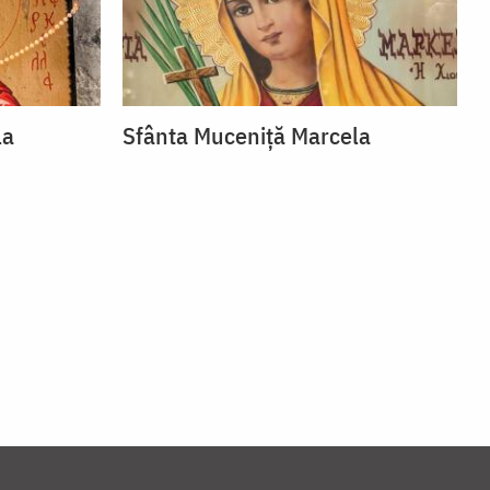
la
Sfânta Muceniță Marcela