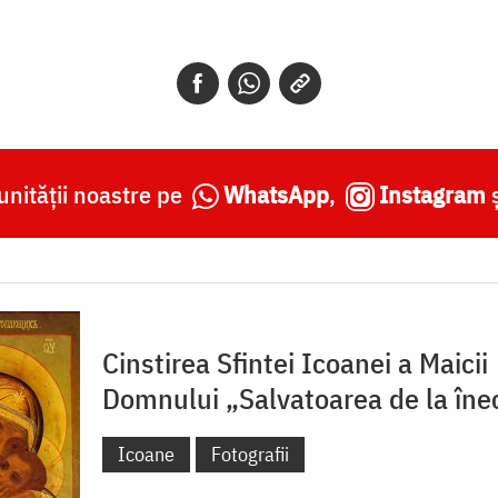
nității noastre pe
WhatsApp
,
Instagram
Cinstirea Sfintei Icoanei a Maicii
Domnului „Salvatoarea de la îne
Icoane
Fotografii