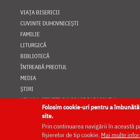
VIAȚA BISERICII
CUVINTE DUHOVNICEȘTI
FAMILIE
LITURGICĂ
BIBLIOTECĂ
ÎNTREABĂ PREOTUL
MEDIA
ȘTIRI
HRAMUL SFINTEI CUVIOASE PARASCHEVA
Folosim cookie-uri pentru a îmbunăt
site.
Prin continuarea navigării în această p
fișierelor de tip cookie.
Mai multe infor
Site dezvolt