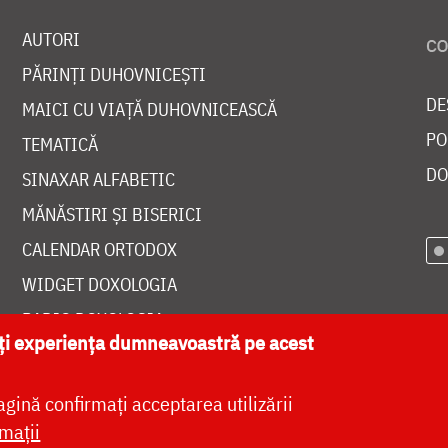
AUTORI
PĂRINȚI DUHOVNICEȘTI
DE
MAICI CU VIAȚĂ DUHOVNICEASCĂ
PO
TEMATICĂ
DO
SINAXAR ALFABETIC
MĂNĂSTIRI ȘI BISERICI
CALENDAR ORTODOX
WIDGET DOXOLOGIA
RADIO DOXOLOGIA
ăți experiența dumneavoastră pe acest
agină confirmați acceptarea utilizării
mații
at de
DOXOLOGIA MEDIA
, Arhiepiscopia Iașilor | 