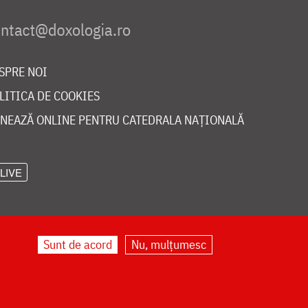
SPRE NOI
LITICA DE COOKIES
NEAZĂ ONLINE PENTRU CATEDRALA NAȚIONALĂ
LIVE
Sunt de acord
Nu, mulțumesc
©
doxologia.ro