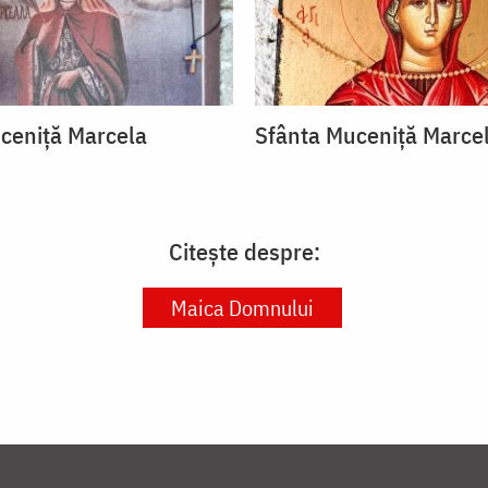
ceniță Marcela
Sfânta Muceniță Marce
Citește despre:
Maica Domnului