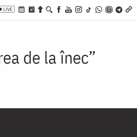
LIVE
07
ea de la înec”