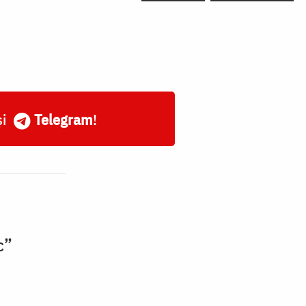
și
Telegram
!
c”