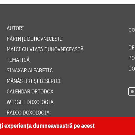
AUTORI
PĂRINȚI DUHOVNICEȘTI
DE
MAICI CU VIAȚĂ DUHOVNICEASCĂ
PO
TEMATICĂ
DO
SINAXAR ALFABETIC
MĂNĂSTIRI ȘI BISERICI
CALENDAR ORTODOX
WIDGET DOXOLOGIA
RADIO DOXOLOGIA
ăți experiența dumneavoastră pe acest