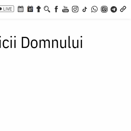
LIVE
07
aicii Domnului