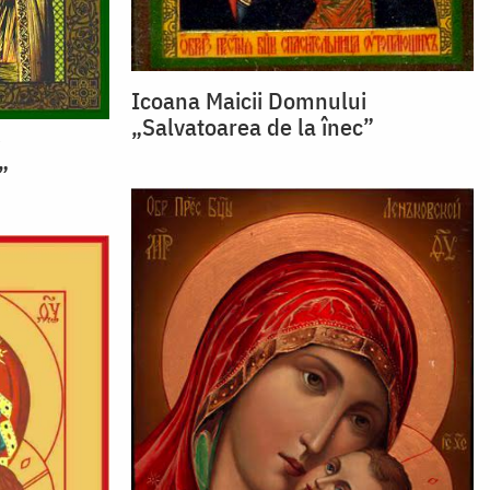
Icoana Maicii Domnului
„Salvatoarea de la înec”
i
”