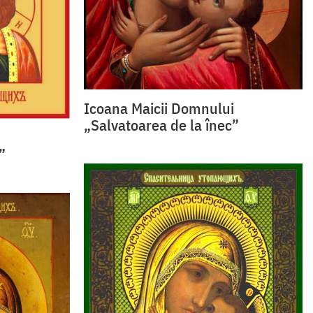
Icoana Maicii Domnului
„Salvatoarea de la înec”
i
”