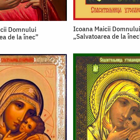
Icoana Maicii Domnulu
cii Domnului
„Salvatoarea de la înec
ea de la înec”