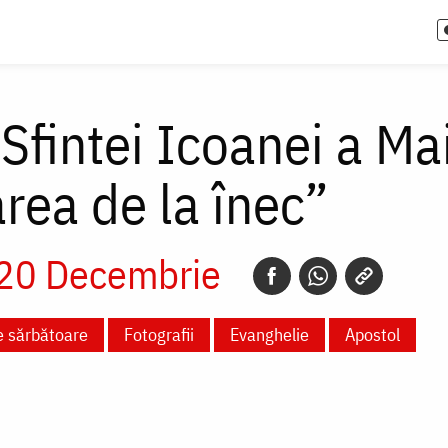
 Sfintei Icoanei a M
rea de la înec”
20 Decembrie
e sărbătoare
Fotografii
Evanghelie
Apostol