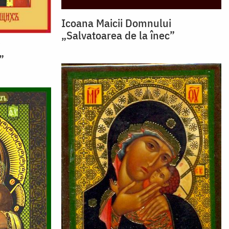
Icoana Maicii Domnului
„Salvatoarea de la înec”
i
”