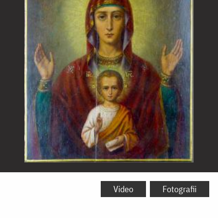
Icoana
Maicii
Video
Fotografii
Domnului