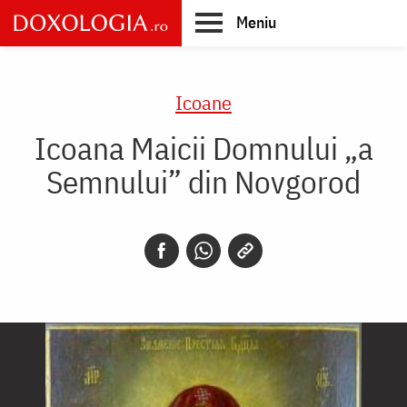
Skip
Meniu
to
main
Main
content
navigation
Icoane
Icoana Maicii Domnului „a
Semnului” din Novgorod