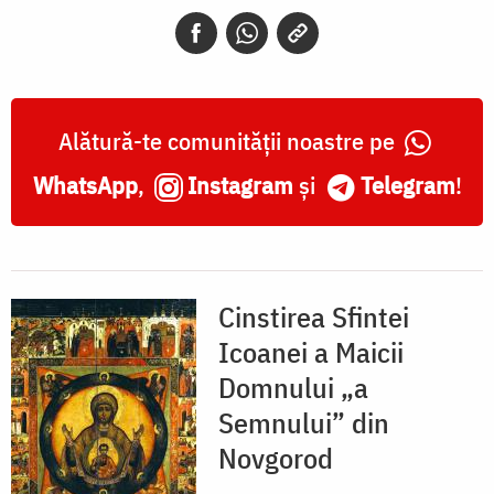
„a
Semnului”
din
Novgorod
Alătură-te comunității noastre pe
WhatsApp
,
Instagram
și
Telegram
!
Cinstirea Sfintei
Icoanei a Maicii
Domnului „a
Semnului” din
Novgorod