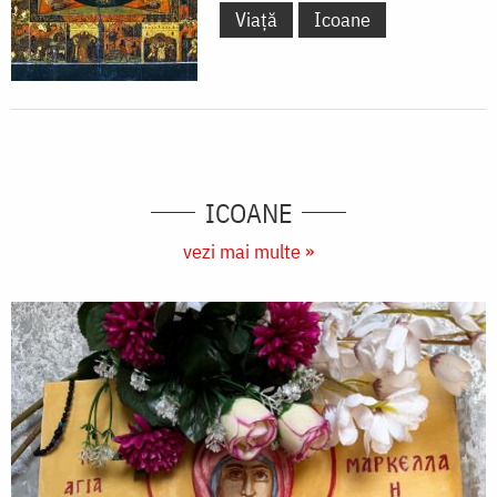
Viață
Icoane
ICOANE
vezi mai multe »