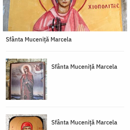
Sfânta Muceniță Marcela
Sfânta Muceniță Marcela
Sfânta Muceniță Marcela