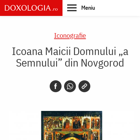
Skip
Meniu
to
main
Main
content
navigation
Iconografie
Icoana Maicii Domnului „a
Semnului” din Novgorod