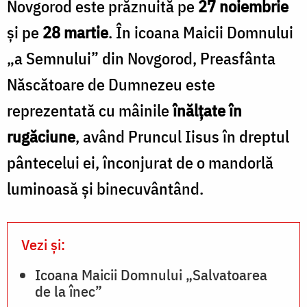
Novgorod este prăznuită pe
27 noiembrie
și pe
28 martie
. În icoana Maicii Domnului
„a Semnului” din Novgorod, Preasfânta
Născătoare de Dumnezeu este
reprezentată cu mâinile
înălțate în
rugăciune
, având Pruncul Iisus în dreptul
pântecelui ei, înconjurat de o mandorlă
luminoasă și binecuvântând.
Vezi și:
Icoana Maicii Domnului „Salvatoarea
de la înec”