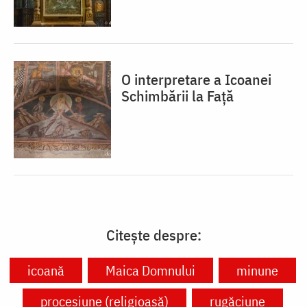
O interpretare a Icoanei
Schimbării la Față
Citește despre:
icoană
Maica Domnului
minune
procesiune (religioasă)
rugăciune