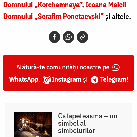
Domnului „Korchemnaya”
,
Icoana Maicii
Domnului „Serafim Ponetaevski”
și altele.
Alătură-te comunității noastre pe
WhatsApp
,
Instagram
și
Telegram
!
Catapeteasma – un
simbol al
simbolurilor