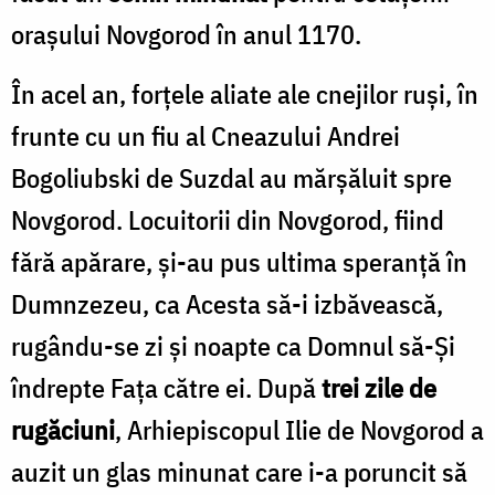
orașului Novgorod în anul 1170.
În acel an, forțele aliate ale cnejilor ruși, în
frunte cu un fiu al Cneazului Andrei
Bogoliubski de Suzdal au mărșăluit spre
Novgorod. Locuitorii din Novgorod, fiind
fără apărare, și-au pus ultima speranță în
Dumnzezeu, ca Acesta să-i izbăvească,
rugându-se zi și noapte ca Domnul să-Și
îndrepte Fața către ei. După
trei zile de
rugăciuni
, Arhiepiscopul Ilie de Novgorod a
auzit un glas minunat care i-a poruncit să