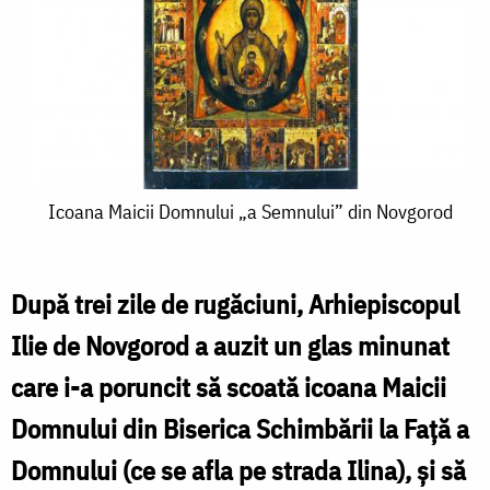
Icoana
Icoana Maicii Domnului „a Semnului” din Novgorod
Maicii
Domnului
După trei zile de rugăciuni, Arhiepiscopul
„a
Ilie de Novgorod a auzit un glas minunat
Semnului”
care i-a poruncit să scoată icoana Maicii
din
Domnului din Biserica Schimbării la Față a
Novgorod
Domnului (ce se afla pe strada Ilina), și să