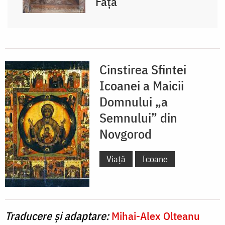
Față
Cinstirea Sfintei
Icoanei a Maicii
Domnului „a
Semnului” din
Novgorod
Viață
Icoane
Traducere și adaptare:
Mihai-Alex Olteanu