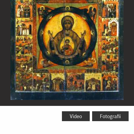
Icoana
Maicii
Video
Fotografii
Domnului