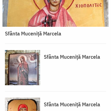
Sfânta Muceniță Marcela
Sfânta Muceniță Marcela
Sfânta Muceniță Marcela