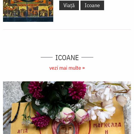
Viață
Icoane
ICOANE
vezi mai multe »