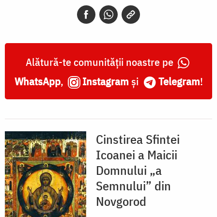
„a
Semnului”
din
Novgorod
Alătură-te comunității noastre pe
WhatsApp
,
Instagram
și
Telegram
!
Cinstirea Sfintei
Icoanei a Maicii
Domnului „a
Semnului” din
Novgorod