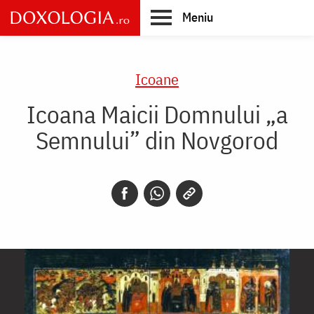
Skip
Meniu
to
main
Main
content
navigation
Icoane
Icoana Maicii Domnului „a
Semnului” din Novgorod