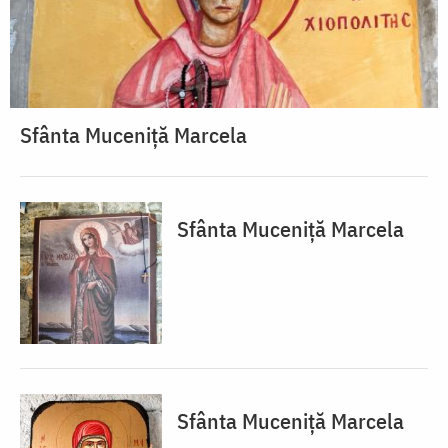
Sfânta Muceniță Marcela
Sfânta Muceniță Marcela
Sfânta Muceniță Marcela