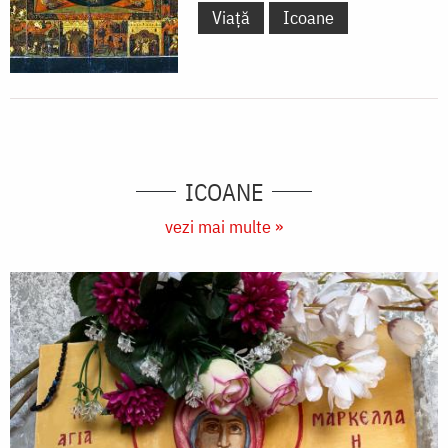
Viață
Icoane
ICOANE
vezi mai multe »