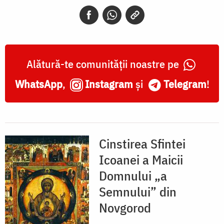
„a
Semnului”
din
Novgorod
Alătură-te comunității noastre pe
WhatsApp
,
Instagram
și
Telegram
!
Cinstirea Sfintei
Icoanei a Maicii
Domnului „a
Semnului” din
Novgorod