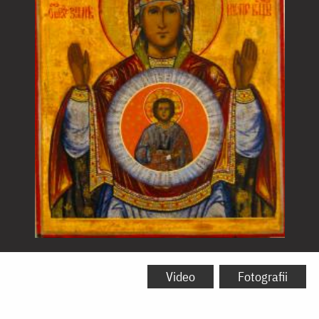
Icoana
Maicii
Video
Fotografii
Domnului