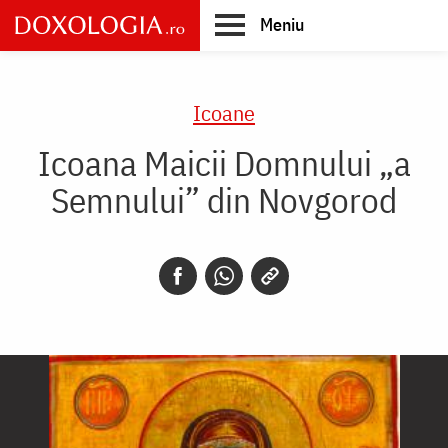
Skip
Meniu
to
main
Main
content
navigation
Icoane
Icoana Maicii Domnului „a
Semnului” din Novgorod