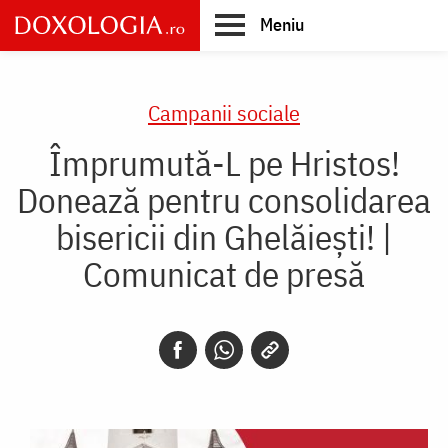
Skip
Meniu
to
main
Main
content
navigation
Campanii sociale
Împrumută-L pe Hristos!
Donează pentru consolidarea
bisericii din Ghelăiești! |
Comunicat de presă