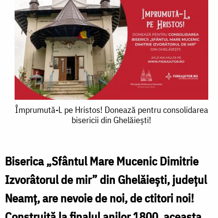
Împrumută-
Împrumută-L pe Hristos! Donează pentru consolidarea
bisericii din Ghelăiești!
L
pe
Hristos!
Biserica „Sfântul Mare Mucenic Dimitrie
Donează
Izvorâtorul de mir” din Ghelăiești, județul
pentru
Neamț, are nevoie de noi, de ctitori noi!
consolidarea
Construită la finalul anilor 1800, aceasta