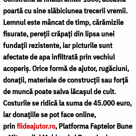
bisericii
poartă cu sine slăbiciunea trecerii vremii.
din
Lemnul este mâncat de timp, cărămizile
Ghelăiești!
fisurate, pereții crăpați din lipsa unei
fundații rezistente, iar picturile sunt
afectate de apa infiltrată prin vechiul
acoperiș. Orice formă de ajutor, rugăciuni,
donații, materiale de construcții sau forță
de muncă poate salva lăcașul de cult.
Costurile se ridică la suma de 45.000 euro,
iar donațiile se pot face online,
prin
fiideajutor.ro
, Platforma Faptelor Bune