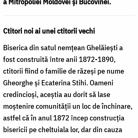
a Mitropoliei Moldovei și Bucovinei.
Ctitori noi ai unei ctitorii vechi
Biserica din satul nemțean Ghelăieşti a
fost construită ȋntre anii 1872-1890,
ctitorii fiind o familie de răzeşi pe nume
Gheorghe şi Ecaterina Stihi. Oameni
credincioși, aceștia au dorit să lase
moștenire comunității un loc de închinare,
astfel că în anul 1872 ȋncep construcţia
bisericii pe cheltuiala lor, dar din cauza