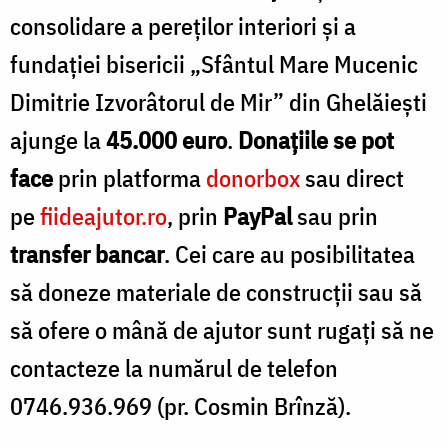
consolidare a pereților interiori și a
fundației bisericii „Sfântul Mare Mucenic
Dimitrie Izvorâtorul de Mir” din Ghelăiești
ajunge la
45.000 euro
.
Donațiile se pot
face
prin platforma
donorbox
sau direct
pe
fiideajutor.ro
, prin
PayPal
sau prin
transfer bancar
. Cei care au posibilitatea
să doneze materiale de construcții sau să
să ofere o mână de ajutor sunt rugați să ne
contacteze la numărul de telefon
0746.936.969 (pr. Cosmin Brînză).