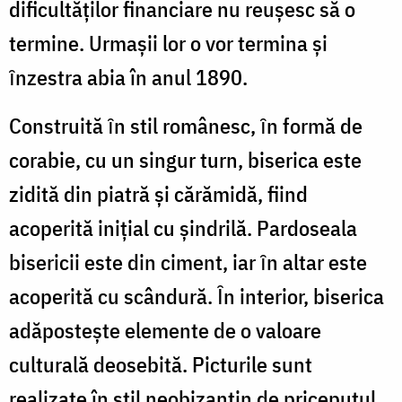
dificultăţilor financiare nu reuşesc să o
termine. Urmaşii lor o vor termina şi
ȋnzestra abia în anul 1890.
Construită ȋn stil românesc, ȋn formă de
corabie, cu un singur turn, biserica este
zidită din piatră şi cărămidă, fiind
acoperită iniţial cu şindrilă. Pardoseala
bisericii este din ciment, iar ȋn altar este
acoperită cu scândură. Ȋn interior, biserica
adăpostește elemente de o valoare
culturală deosebită. Picturile sunt
realizate în stil neobizantin de priceputul