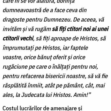
care ni se vor alătura, dorința
dumneavoastră de a face ceva din
dragoste pentru Dumnezeu. De aceea, vă
invităm și vă rugăm
să fiți ctitori noi ai unei
ctitorii vechi
, să fiți aproape de Hristos, să
împrumutați pe Hristos, iar faptele
voastre, orice bănuț oferit și orice
rugăciune pe care o înălțați pentru noi,
pentru refacerea bisericii noastre, să vă fie
răsplătită înmiit, atât pe pământ, cât, mai
ales, la Judecata lui Hristos. Amin!”
Costul lucrărilor de amenajare și