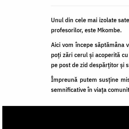
Unul din cele mai izolate sat
profesorilor, este Mkombe.
Aici vom începe săptămâna vii
poți zări cerul și acoperită c
pe post de zid despărțitor și 
Împreună putem susține misi
semnificative în viața comunit