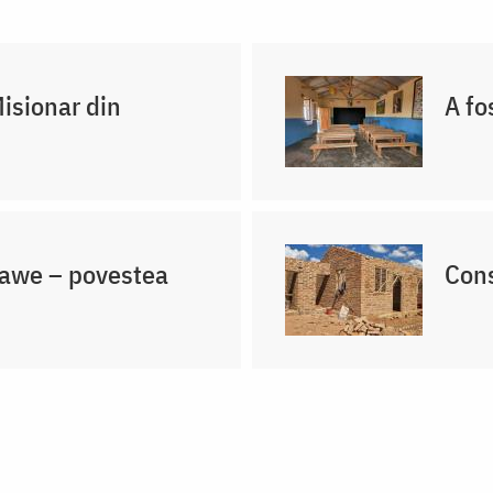
Misionar din
A fo
lawe – povestea
Cons