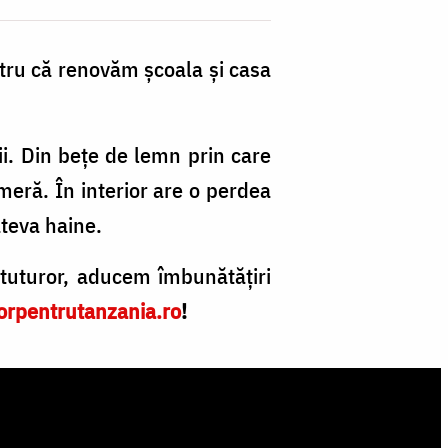
ntru că renovăm școala și casa
ii. Din bețe de lemn prin care
ameră. În interior are o perdea
âteva haine.
tuturor, aducem îmbunătățiri
orpentrutanzania.ro
!