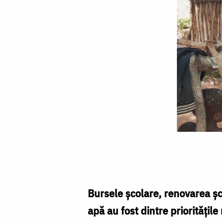
Începem
o
nouă
casă
Bursele școlare, renovarea șco
apă au fost dintre prioritățile