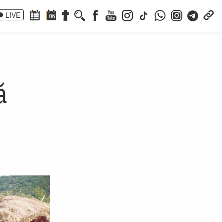
LIVE
06
ă