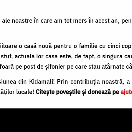
e ale noastre în care am tot mers în acest an, pe
toare o casă nouă pentru o familie cu cinci cop
u stuf, actuala lor casa este, de fapt, o singura c
sfoară pe post de șifonier pe care stau atârnate c
unea din Kidamali! Prin contribuția noastră, a 
ăților locale!
Citește poveștile și donează pe
ajut