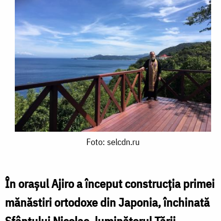
Foto:
Foto: selcdn.ru
selcdn.ru
În oraşul Ajiro a început construcţia primei
mănăstiri ortodoxe din Japonia, închinată