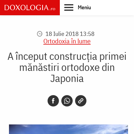
Skip
Meniu
to
main
Main
content
navigation
18 Iulie 2018 13:58
Ortodoxia în lume
A început construcţia primei
mănăstiri ortodoxe din
Japonia