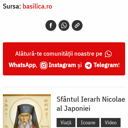
Sursa:
basilica.ro
Alătură-te comunității noastre pe
WhatsApp
,
Instagram
și
Telegram
!
Sfântul Ierarh Nicolae
al Japoniei
Viață
Icoane
Video