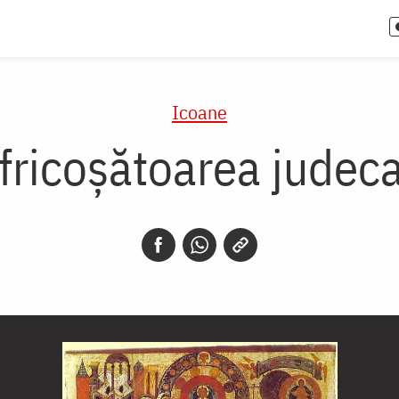
Icoane
fricoșătoarea judec