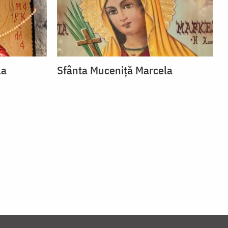
la
Sfânta Muceniță Marcela