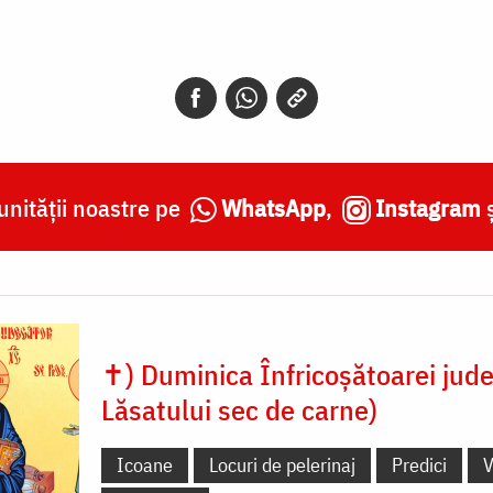
nității noastre pe
WhatsApp
,
Instagram
✝) Duminica Înfricoșătoarei jude
Lăsatului sec de carne)
Icoane
Locuri de pelerinaj
Predici
V