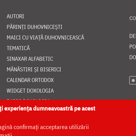
AUTORI
PĂRINȚI DUHOVNICEȘTI
DE
MAICI CU VIAȚĂ DUHOVNICEASCĂ
PO
TEMATICĂ
DO
SINAXAR ALFABETIC
MĂNĂSTIRI ȘI BISERICI
CALENDAR ORTODOX
WIDGET DOXOLOGIA
RADIO DOXOLOGIA
ăți experiența dumneavoastră pe acest
agină confirmați acceptarea utilizării
mații