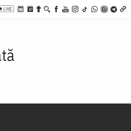
LIVE
07
ată