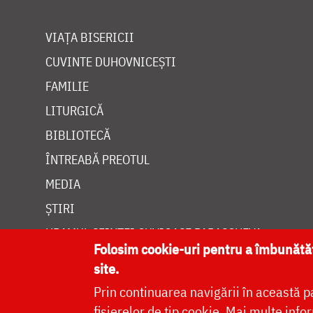
VIAȚA BISERICII
CUVINTE DUHOVNICEȘTI
FAMILIE
LITURGICĂ
BIBLIOTECĂ
ÎNTREABĂ PREOTUL
MEDIA
ȘTIRI
HRAMUL SFINTEI CUVIOASE PARASCHEVA
Folosim cookie-uri pentru a îmbunăt
site.
Prin continuarea navigării în această p
fișierelor de tip cookie.
Mai multe infor