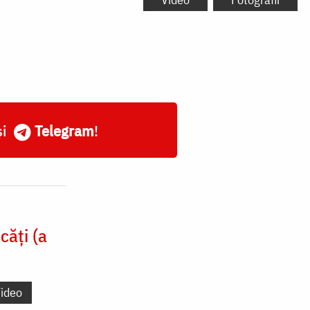
și
Telegram
!
căți (a
ideo