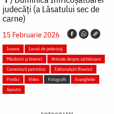
judecăți (a Lăsatului sec de
carne)
15 Februarie 2026
Icoane
Locuri de pelerinaj
Mănăstiri și biserici
Articole despre sărbătoare
Comentarii patristice
Editorialiștii Bisericii
Predici
Video
Fotografii
Evanghelie
Apostol