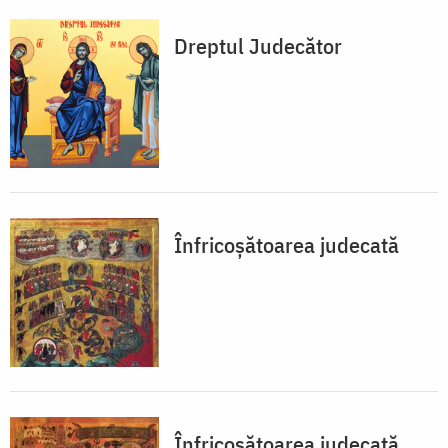
Dreptul Judecător
Înfricoșătoarea judecată
Înfricoșătoarea judecată