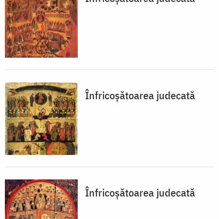
Înfricoșătoarea judecată
Înfricoșătoarea judecată