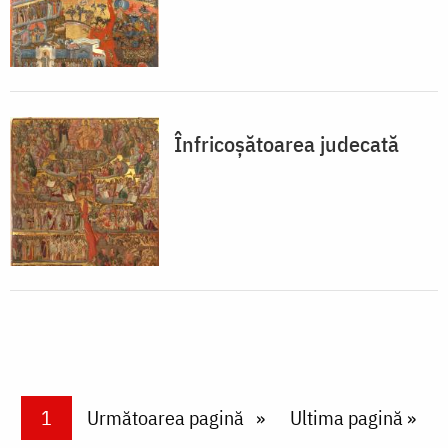
Înfricoșătoarea judecată
Paginare
Current page
1
Next page
Următoarea pagină
Last page
Ultima pagină »