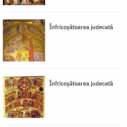
Înfricoșătoarea judecată
Înfricoșătoarea judecată