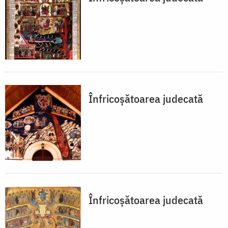
Înfricoșătoarea judecată
Înfricoșătoarea judecată