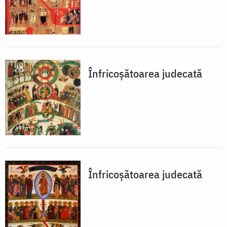
Înfricoșătoarea judecată
Înfricoșătoarea judecată