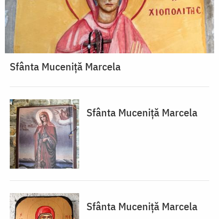
Sfânta Muceniță Marcela
Sfânta Muceniță Marcela
Sfânta Muceniță Marcela