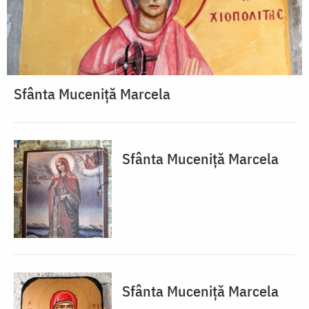
Sfânta Muceniță Marcela
Sfânta Muceniță Marcela
Sfânta Muceniță Marcela