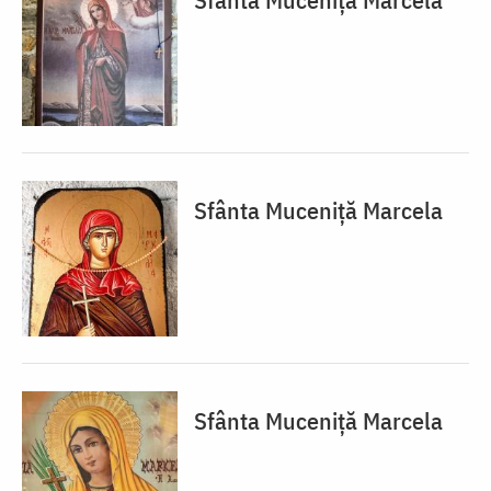
Sfânta Muceniță Marcela
Sfânta Muceniță Marcela