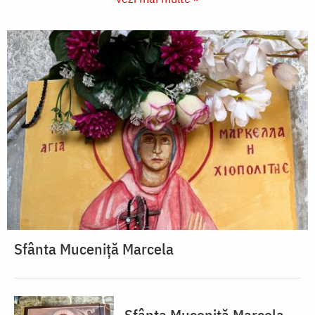
Sfânta Muceniță Marcela
Sfânta Muceniță Marcela