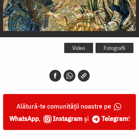
Înmulţirea
pâinilor
Video
Fotografii
Alătură-te comunității noastre pe
WhatsApp
,
Instagram
și
Telegram
!