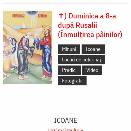
✝) Duminica a 8-a
după Rusalii
(Înmulțirea pâinilor)
Minuni
Icoane
Locuri de pelerinaj
Predici
Video
Fotografii
ICOANE
vezi mai multe »