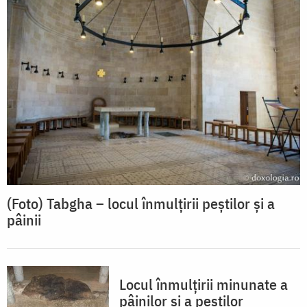
(Foto) Tabgha – locul înmulțirii peștilor și a
pâinii
Locul înmulțirii minunate a
pâinilor și a peștilor