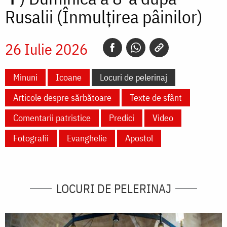
Rusalii (Înmulțirea pâinilor)
26 Iulie 2026
Minuni
Icoane
Locuri de pelerinaj
Articole despre sărbătoare
Texte de sfânt
Comentarii patristice
Predici
Video
Fotografii
Evanghelie
Apostol
LOCURI DE PELERINAJ