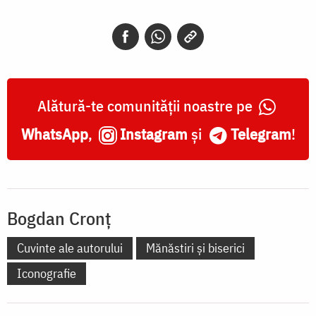
Alătură-te comunității noastre pe
WhatsApp
,
Instagram
și
Telegram
!
Bogdan Cronț
Cuvinte ale autorului
Mănăstiri și biserici
Iconografie