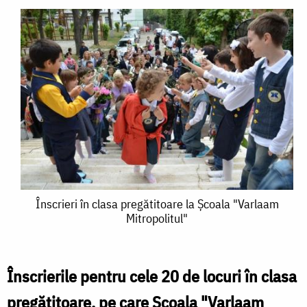
Înscrieri
Înscrieri în clasa pregătitoare la Şcoala "Varlaam
Mitropolitul"
în
clasa
pregătitoare
Înscrierile pentru cele 20 de locuri în clasa
la
pregătitoare, pe care Şcoala "Varlaam