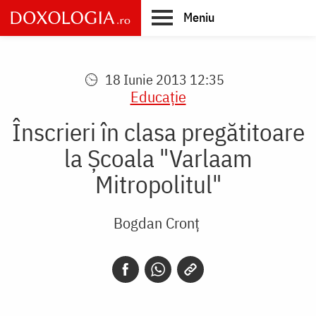
Skip
Meniu
to
main
Main
content
navigation
18 Iunie 2013 12:35
Educaţie
Înscrieri în clasa pregătitoare
la Şcoala "Varlaam
Mitropolitul"
Bogdan Cronț