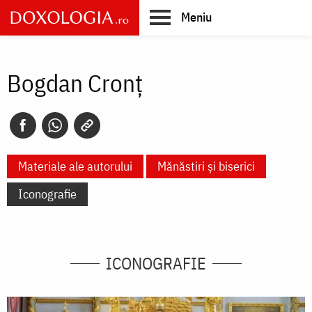
Skip
Meniu
to
main
Main
content
navigation
Bogdan Cronț
Materiale ale autorului
Mănăstiri și biserici
Iconografie
ICONOGRAFIE