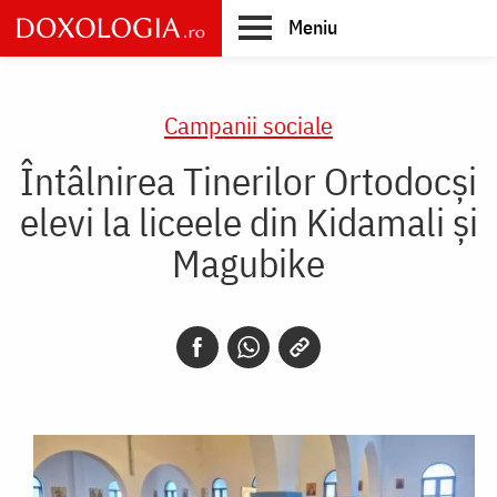
Skip
Meniu
to
main
Main
content
navigation
Campanii sociale
Întâlnirea Tinerilor Ortodocși
elevi la liceele din Kidamali și
Magubike