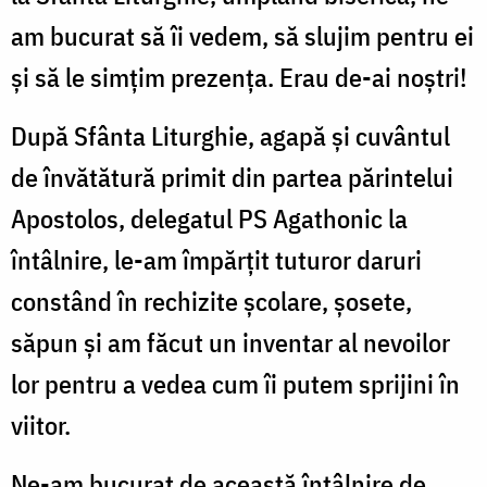
am bucurat să îi vedem, să slujim pentru ei
şi să le simțim prezența. Erau de-ai noştri!
După Sfânta Liturghie, agapă şi cuvântul
de învătătură primit din partea părintelui
Apostolos, delegatul PS Agathonic la
întâlnire, le-am împărțit tuturor daruri
constând în rechizite şcolare, şosete,
săpun şi am făcut un inventar al nevoilor
lor pentru a vedea cum îi putem sprijini în
viitor.
Ne-am bucurat de această întâlnire de