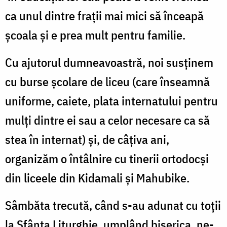
ca unul dintre frații mai mici să înceapă
şcoala şi e prea mult pentru familie.
Cu ajutorul dumneavoastră, noi susținem
cu burse şcolare de liceu (care înseamnă
uniforme, caiete, plata internatului pentru
mulți dintre ei sau a celor necesare ca să
stea în internat) şi, de câțiva ani,
organizăm o întâlnire cu tinerii ortodocşi
din liceele din Kidamali şi Mahubike.
Sâmbăta trecută, când s-au adunat cu toții
la Sfânta Liturghie, umplând biserica, ne-