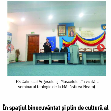
IPS
IPS Calinic al Argeşului şi Muscelului, în vizită la
seminarul teologic de la Mănăstirea Neamţ
Calinic
al
Argeşului
În spaţiul binecuvântat şi plin de cultură al