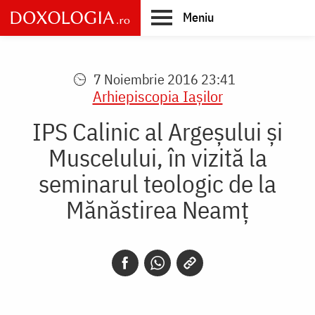
Skip
Meniu
to
main
Main
content
navigation
7 Noiembrie 2016 23:41
Arhiepiscopia Iaşilor
IPS Calinic al Argeşului şi
Muscelului, în vizită la
seminarul teologic de la
Mănăstirea Neamţ