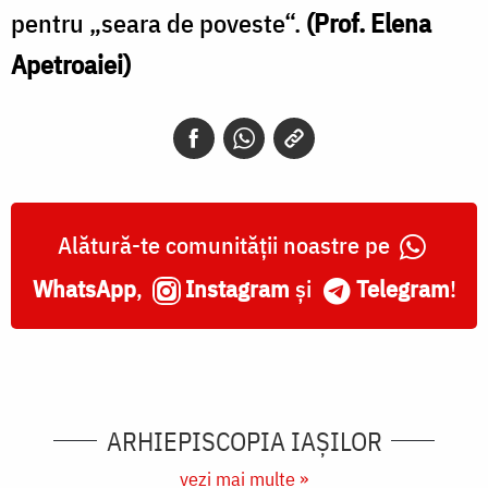
pentru „seara de poveste“.
(Prof. Elena
Apetroaiei)
Alătură-te comunității noastre pe
WhatsApp
,
Instagram
și
Telegram
!
ARHIEPISCOPIA IAŞILOR
vezi mai multe »