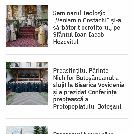
Seminarul Teologic
„Veniamin Costachi” și-a
sărbătorit ocrotitorul, pe
Sfântul Ioan Iacob
Hozevitul
Preasfințitul Părinte
Nichifor Botoșăneanul a
slujit la Biserica Vovidenia
și a prezidat Conferința
preoțească a
Protopopiatului Botoșani