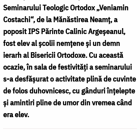
C
şi
Seminarului Teologic Ortodox „Veniamin
a
Muscelului,
Costachi“, de la Mănăstirea Neamţ, a
A
în
poposit IPS Părinte Calinic Argeşeanul,
ş
vizită
fost elev al şcolii nemţene şi un demn
M
la
ierarh al Bisericii Ortodoxe. Cu această
î
seminarul
ocazie, în sala de festivităţi a seminarului
v
teologic
s-a desfăşurat o activitate plină de cuvinte
l
de
de folos duhovnicesc, cu gânduri înţelepte
la
t
şi amintiri pline de umor din vremea când
Mănăstirea
era elev.
Neamţ
l