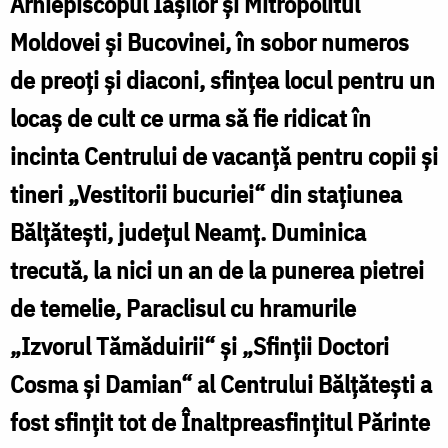
Arhiepiscopul Iaşilor şi Mitropolitul
T
Moldovei şi Bucovinei, în sobor numeros
„
d
de preoți și diaconi, sfințea locul pentru un
n
locaș de cult ce urma să fie ridicat în
t
incinta Centrului de vacanţă pentru copii şi
tineri „Vestitorii bucuriei“ din staţiunea
f
Bălţăteşti, județul Neamț. Duminica
trecută, la nici un an de la punerea pietrei
ș
de temelie, Paraclisul cu hramurile
m
„Izvorul Tămăduirii“ şi „Sfinţii Doctori
a
Cosma şi Damian“ al Centrului Bălţăteşti a
fost sfințit tot de Înaltpreasfințitul Părinte
H