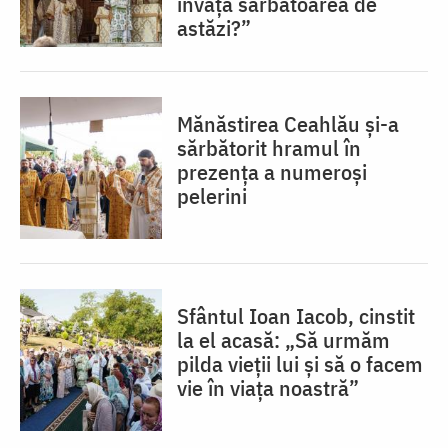
învață sărbătoarea de
astăzi?”
Mănăstirea Ceahlău și-a
sărbătorit hramul în
prezența a numeroși
pelerini
Sfântul Ioan Iacob, cinstit
la el acasă: „Să urmăm
pilda vieții lui și să o facem
vie în viața noastră”