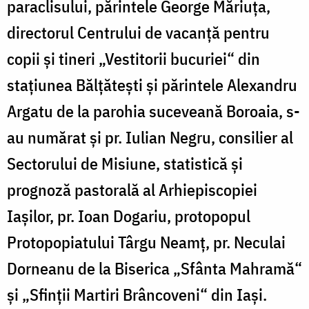
paraclisului, părintele George Măriuţa,
directorul Centrului de vacanţă pentru
copii şi tineri „Vestitorii bucuriei“ din
staţiunea Bălţăteşti și părintele Alexandru
Argatu de la parohia suceveană Boroaia, s-
au numărat și pr. Iulian Negru, consilier al
Sectorului de Misiune, statistică şi
prognoză pastorală al Arhiepiscopiei
Iaşilor, pr. Ioan Dogariu, protopopul
Protopopiatului Târgu Neamţ, pr. Neculai
Dorneanu de la Biserica „Sfânta Mahramă“
şi „Sfinţii Martiri Brâncoveni“ din Iaşi.