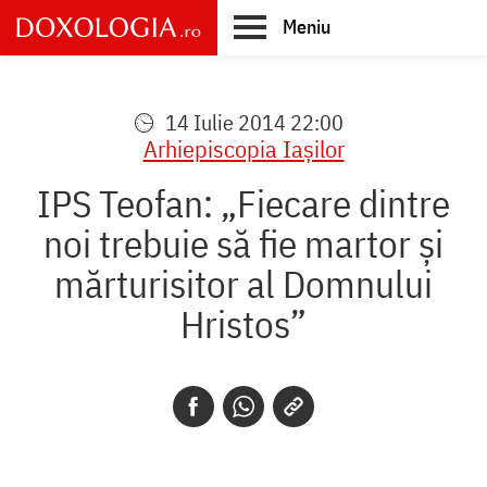
Skip
Meniu
to
main
Main
content
navigation
14 Iulie 2014 22:00
Arhiepiscopia Iaşilor
IPS Teofan: „Fiecare dintre
noi trebuie să fie martor și
mărturisitor al Domnului
Hristos”