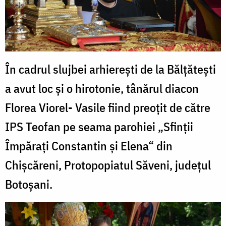
În cadrul slujbei arhiereşti de la Bălțătești
a avut loc şi o hirotonie, tânărul diacon
Florea Viorel- Vasile fiind preoţit de către
IPS Teofan pe seama parohiei „Sfinții
Împărați Constantin și Elena“ din
Chișcăreni, Protopopiatul Săveni, județul
Botoșani.