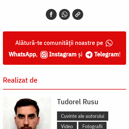
Alătură-te comunității noastre pe
WhatsApp
,
Instagram
și
Telegram
!
Realizat de
Tudorel Rusu
Cuvinte ale autorului
Video
Fotografii