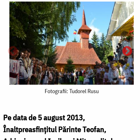
Fotografii:
Fotografii: Tudorel Rusu
Tudorel
Rusu
Pe data de 5 august 2013,
Înaltpreasfințitul Părinte Teofan,
I