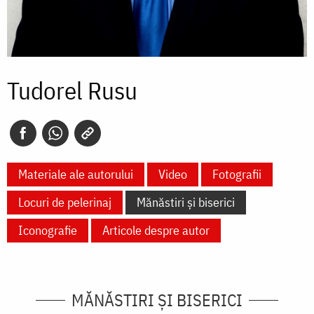
Tudorel Rusu
Materiale ale autorului
Video
Fotografii
Locuri de pelerinaj
Mănăstiri și biserici
Iconografie
Articole despre autor
MĂNĂSTIRI ȘI BISERICI