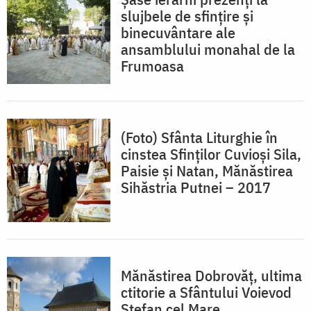
slujbele de sfințire și
binecuvântare ale
ansamblului monahal de la
Frumoasa
(Foto) Sfânta Liturghie în
cinstea Sfinților Cuvioși Sila,
Paisie și Natan, Mănăstirea
Sihăstria Putnei – 2017
Mănăstirea Dobrovăţ, ultima
ctitorie a Sfântului Voievod
Ştefan cel Mare