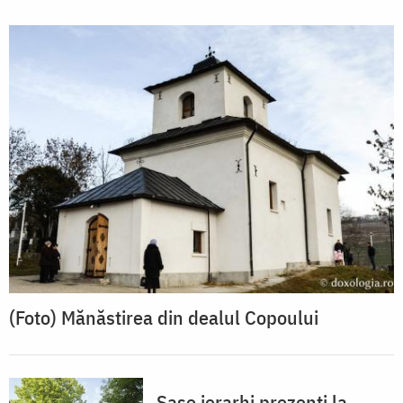
(Foto) Mănăstirea din dealul Copoului
Șase ierarhi prezenți la