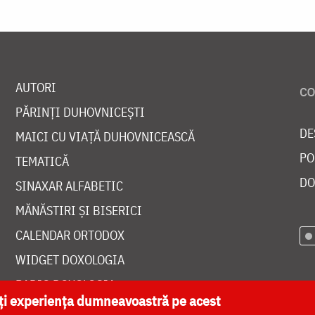
AUTORI
PĂRINȚI DUHOVNICEȘTI
DE
MAICI CU VIAȚĂ DUHOVNICEASCĂ
PO
TEMATICĂ
DO
SINAXAR ALFABETIC
MĂNĂSTIRI ȘI BISERICI
CALENDAR ORTODOX
WIDGET DOXOLOGIA
RADIO DOXOLOGIA
ăți experiența dumneavoastră pe acest