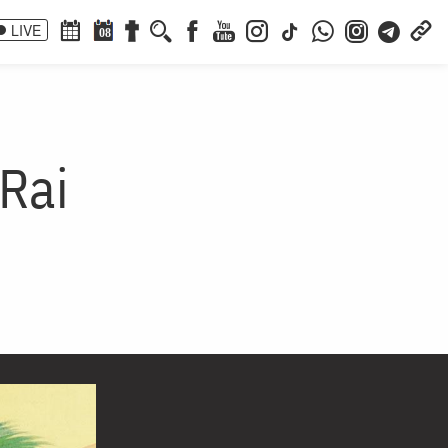
LIVE
08
 Rai