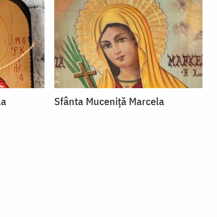
la
Sfânta Muceniță Marcela