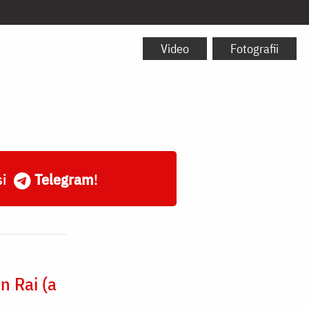
Video
Fotografii
și
Telegram
!
n Rai (a