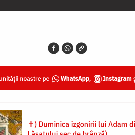
nității noastre pe
WhatsApp
,
Instagram
✝) Duminica izgonirii lui Adam di
Lăsatului sec de brânză)