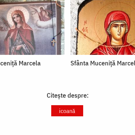
ceniță Marcela
Sfânta Muceniță Marce
Citește despre:
icoană