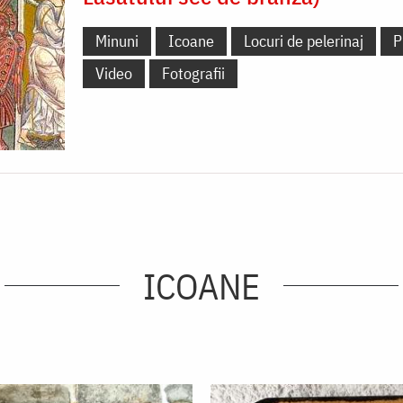
Minuni
Icoane
Locuri de pelerinaj
P
Video
Fotografii
ICOANE