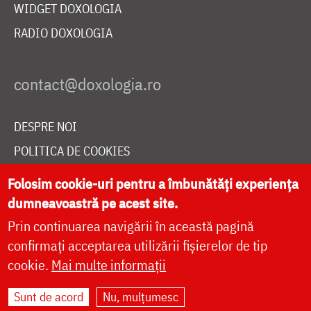
WIDGET DOXOLOGIA
RADIO DOXOLOGIA
DESPRE NOI
POLITICA DE COOKIES
DONEAZĂ ONLINE PENTRU CATEDRALA NAȚIONALĂ
Folosim cookie-uri pentru a îmbunătăți experiența
dumneavoastră pe acest site.
Prin continuarea navigării în această pagină
LIVE
confirmați acceptarea utilizării fișierelor de tip
cookie.
Mai multe informații
Site dezvoltat de
DOXOLOGIA MEDIA
,
Sunt de acord
Nu, mulțumesc