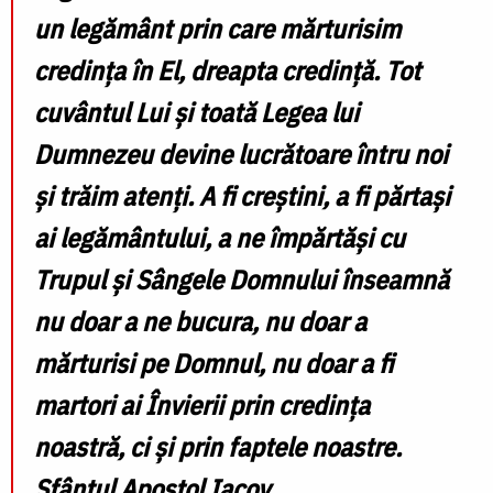
un legământ prin care mărturisim
credința în El, dreapta credință. Tot
cuvântul Lui și toată Legea lui
Dumnezeu devine lucrătoare întru noi
și trăim atenți. A fi creștini, a fi părtași
ai legământului, a ne împărtăși cu
Trupul și Sângele Domnului înseamnă
nu doar a ne bucura, nu doar a
mărturisi pe Domnul, nu doar a fi
martori ai Învierii prin credința
noastră, ci și prin faptele noastre.
Sfântul Apostol Iacov