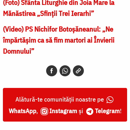
(Foto) Sfânta Liturghie din Joia Mare la
Mănăstirea „Sfinții Trei Ierarhi”
(Video) PS Nichifor Botoșăneanul: „Ne
împărtășim ca să fim martori ai Învierii
Domnului”
Alătură-te comunității noastre pe
WhatsApp
,
Instagram
și
Telegram
!