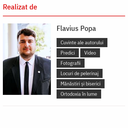
Realizat de
Flavius Popa
Cuvinte ale autorului
Predici
Video
Fotografii
Locuri de pelerinaj
Mănăstiri și biserici
Ortodoxia în lume