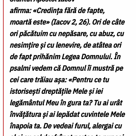
afirma:
«Credința fără de fapte,
moartă este» (Iacov 2, 26). Ori de câte
ori păcătuim cu nepăsare, cu abuz, cu
nesimțire și cu lenevire, de atâtea ori
de fapt prihănim Legea Domnului. În
psalmi vedem că Domnul îi mustră pe
cei care trăiau așa: «Pentru ce tu
istoriseşti dreptăţile Mele şi iei
legământul Meu în gura ta? Tu ai urât
învăţătura şi ai lepădat cuvintele Mele
înapoia ta. De vedeai furul, alergai cu