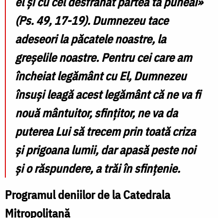
el şi cu cel desfrânat partea ta puneai»
(Ps. 49, 17-19). Dumnezeu tace
adeseori la păcatele noastre, la
greșelile noastre. Pentru cei care am
încheiat legământ cu El, Dumnezeu
însuși leagă acest legământ că ne va fi
nouă mântuitor, sfințitor, ne va da
puterea Lui să trecem prin toată criza
și prigoana lumii, dar apasă peste noi
și o răspundere, a trăi în sfințenie.
Programul deniilor de la Catedrala
Mitropolitană