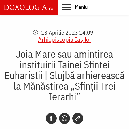
Skip
Meniu
to
main
Main
content
navigation
13 Aprilie 2023 14:09
Arhiepiscopia Iaşilor
Joia Mare sau amintirea
instituirii Tainei Sfintei
Euharistii | Slujbă arhierească
la Mănăstirea „Sfinții Trei
Ierarhi”