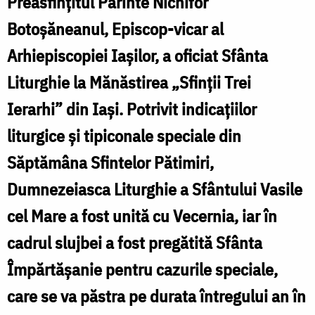
Preasfințitul Părinte Nichifor
F
Botoșăneanul, Episcop-vicar al
Arhiepiscopiei Iașilor, a oficiat Sfânta
N
Liturghie la Mănăstirea „Sfinții Trei
Ierarhi” din Iași. Potrivit indicațiilor
liturgice și tipiconale speciale din
Săptămâna Sfintelor Pătimiri,
Dumnezeiasca Liturghie a Sfântului Vasile
cel Mare a fost unită cu Vecernia, iar în
cadrul slujbei a fost pregătită Sfânta
Împărtășanie pentru cazurile speciale,
care se va păstra pe durata întregului an în