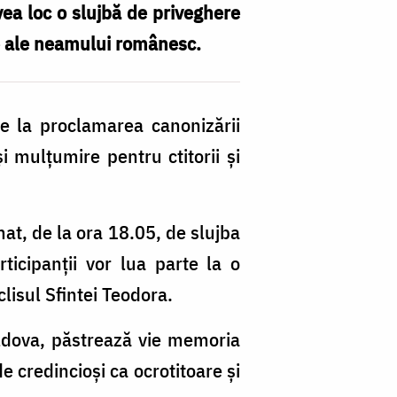
avea loc o slujbă de priveghere
te ale neamului românesc.
de la proclamarea canonizării
 mulțumire pentru ctitorii și
at, de la ora 18.05, de slujba
icipanții vor lua parte la o
clisul Sfintei Teodora.
oldova, păstrează vie memoria
de credincioși ca ocrotitoare și