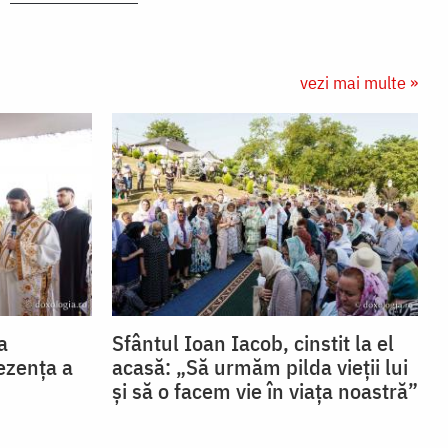
vezi mai multe »
a
Sfântul Ioan Iacob, cinstit la el
ezența a
acasă: „Să urmăm pilda vieții lui
și să o facem vie în viața noastră”