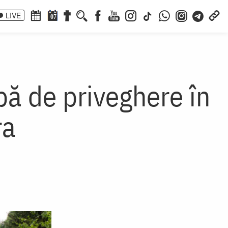
LIVE
07
jbă de priveghere în
ra