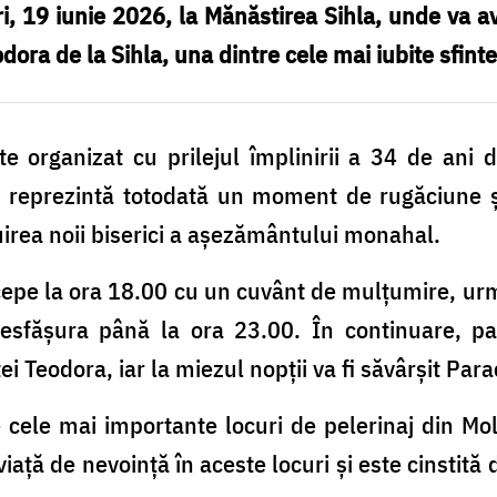
eri, 19 iunie 2026, la Mănăstirea Sihla, unde va 
odora de la Sihla, una dintre cele mai iubite sfin
 organizat cu prilejul împlinirii a 34 de ani 
și reprezintă totodată un moment de rugăciune și
uirea noii biserici a așezământului monahal.
epe la ora 18.00 cu un cuvânt de mulțumire, urm
esfășura până la ora 23.00. În continuare, part
i Teodora, iar la miezul nopții va fi săvârșit Para
e cele mai importante locuri de pelerinaj din M
iață de nevoință în aceste locuri și este cinstită 