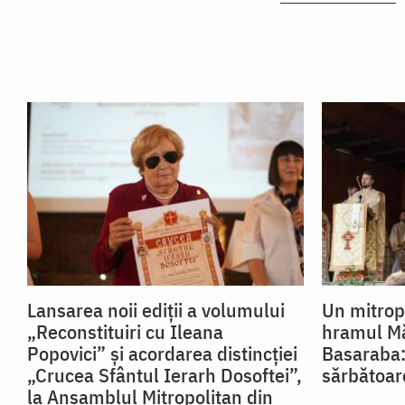
Lansarea noii ediții a volumului
Un mitropo
„Reconstituiri cu Ileana
hramul Mă
Popovici” și acordarea distincției
Basaraba:
„Crucea Sfântul Ierarh Dosoftei”,
sărbătoar
la Ansamblul Mitropolitan din