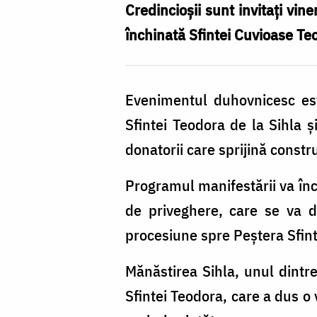
Credincioșii sunt invitați vin
închinată Sfintei Cuvioase Te
Evenimentul duhovnicesc este
Sfintei Teodora de la Sihla 
donatorii care sprijină constr
Programul manifestării va înc
de priveghere, care se va d
procesiune spre Peștera Sfinte
Mănăstirea Sihla, unul dintr
Sfintei Teodora, care a dus o v