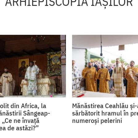
ARHIEPISCOPIA IAŞILOR
lit din Africa, la
Mănăstirea Ceahlău și-
năstirii Sângeap-
sărbătorit hramul în pr
 „Ce ne învață
numeroși pelerini
ea de astăzi?”