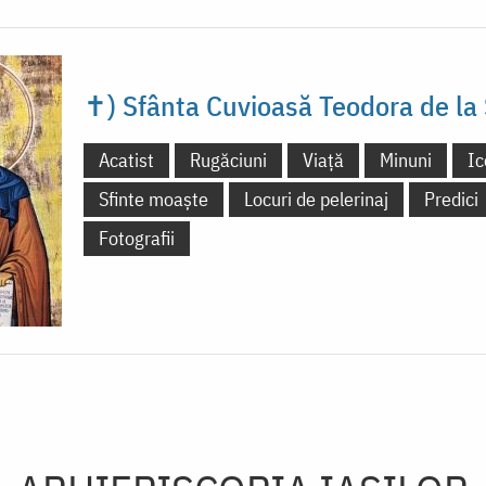
✝) Sfânta Cuvioasă Teodora de la 
Acatist
Rugăciuni
Viață
Minuni
Ic
Sfinte moaște
Locuri de pelerinaj
Predici
Fotografii