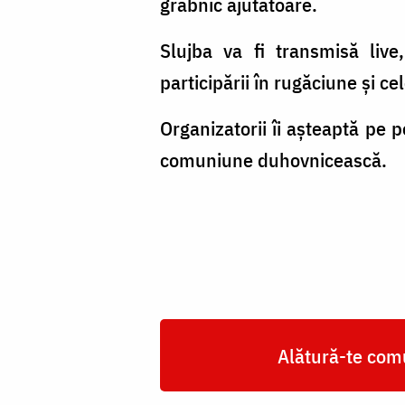
grabnic ajutătoare.
Slujba va fi transmisă live
participării în rugăciune și cel
Organizatorii îi așteaptă pe 
comuniune duhovnicească.
Alătură-te comu