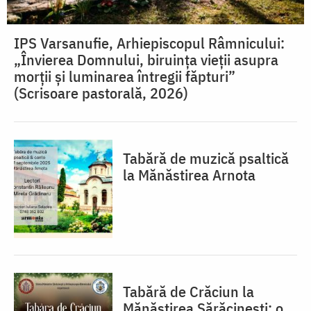
IPS Varsanufie, Arhiepiscopul Râmnicului:
„Învierea Domnului, biruința vieții asupra
morții și luminarea întregii făpturi”
(Scrisoare pastorală, 2026)
Tabără de muzică psaltică
la Mănăstirea Arnota
Tabără de Crăciun la
Mănăstirea Sărăcinești: o