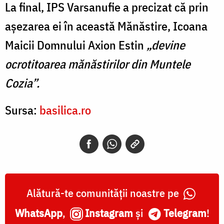
La final, IPS Varsanufie a precizat că prin
așezarea ei în această Mănăstire, Icoana
Maicii Domnului Axion Estin
„devine
ocrotitoarea mănăstirilor din Muntele
Cozia”.
Sursa:
basilica.ro
Alătură-te comunității noastre pe
WhatsApp
,
Instagram
și
Telegram
!