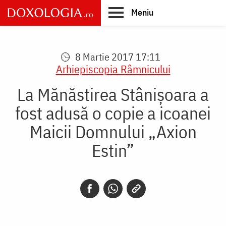
Skip
Meniu
to
main
Main
content
navigation
8 Martie 2017 17:11
Arhiepiscopia Râmnicului
La Mănăstirea Stânișoara a
fost adusă o copie a icoanei
Maicii Domnului „Axion
Estin”