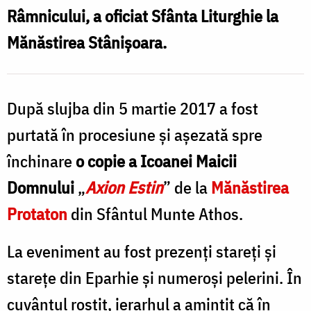
adusă
Râmnicului, a oficiat Sfânta Liturghie la
S
o
Mănăstirea Stânișoara.
copie
f
a
icoanei
După slujba din 5 martie 2017 a fost
Maicii
purtată în procesiune și așezată spre
c
Domnului
închinare
o copie a Icoanei Maicii
„Axion
Domnului
„
Axion Estin
” de la
Mănăstirea
i
Estin”
Protaton
din Sfântul Munte Athos.
M
La eveniment au fost prezenți stareți și
starețe din Eparhie și numeroși pelerini. În
E
cuvântul rostit, ierarhul a amintit că în