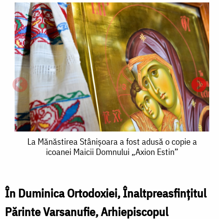
La
La Mănăstirea Stânișoara a fost adusă o copie a
icoanei Maicii Domnului „Axion Estin”
Mănăstirea
Stânișoara
a
În Duminica Ortodoxiei, Înaltpreasfințitul
fost
Părinte Varsanufie, Arhiepiscopul