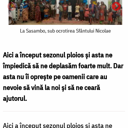
La
La Sasambo, sub ocrotirea Sfântului Nicolae
Sasambo,
sub
Aici a început sezonul ploios și asta ne
ocrotirea
împiedică să ne deplasăm foarte mult. Dar
Sfântului
asta nu îi oprește pe oamenii care au
Nicolae
nevoie să vină la noi și să ne ceară
ajutorul.
o
Aici a început sezonul ploios și asta ne