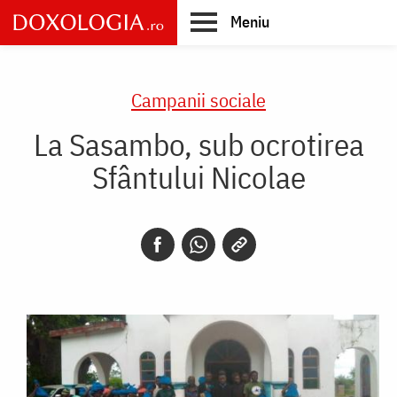
Skip
Meniu
to
main
Main
content
navigation
Campanii sociale
La Sasambo, sub ocrotirea
Sfântului Nicolae