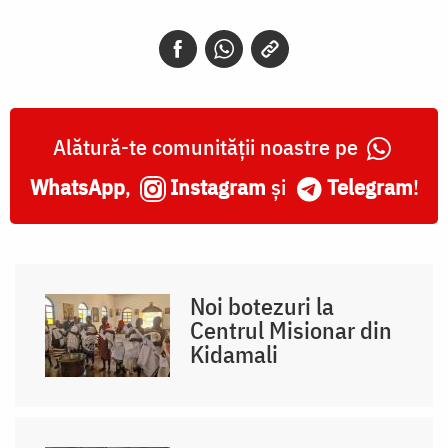
Alătură-te comunității noastre pe
WhatsApp
,
Instagram
și
Telegram
!
Noi botezuri la
Centrul Misionar din
Kidamali