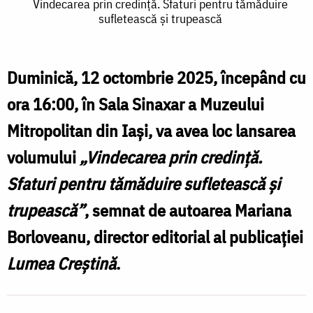
Vindecarea
Vindecarea prin credință. Sfaturi pentru tămăduire
sufletească și trupească
prin
credință.
Sfaturi
Duminică, 12 octombrie 2025, începând cu
pentru
ora 16:00, în Sala Sinaxar a Muzeului
tămăduire
Mitropolitan din Iași, va avea loc lansarea
sufletească
volumului
„Vindecarea prin credință.
și
Sfaturi pentru tămăduire sufletească și
trupească
trupească”
, semnat de autoarea
Mariana
Borloveanu
, director editorial al publicației
Lumea Creștină
.