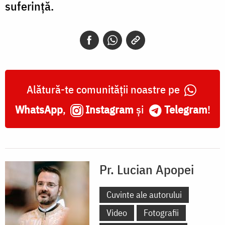
suferință.
Alătură-te comunității noastre pe
WhatsApp
,
Instagram
și
Telegram
!
Pr. Lucian Apopei
Cuvinte ale autorului
Video
Fotografii