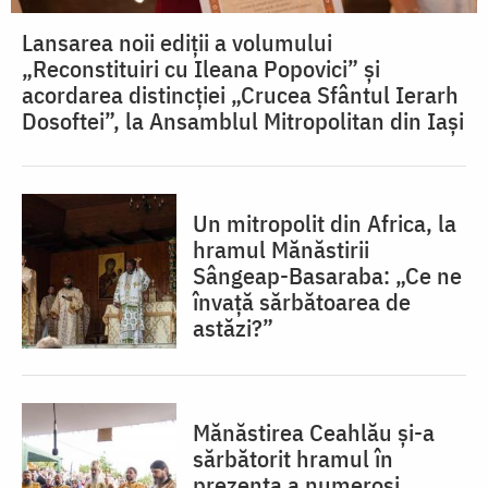
Lansarea noii ediții a volumului
„Reconstituiri cu Ileana Popovici” și
acordarea distincției „Crucea Sfântul Ierarh
Dosoftei”, la Ansamblul Mitropolitan din Iași
Un mitropolit din Africa, la
hramul Mănăstirii
Sângeap-Basaraba: „Ce ne
învață sărbătoarea de
astăzi?”
Mănăstirea Ceahlău și-a
sărbătorit hramul în
prezența a numeroși