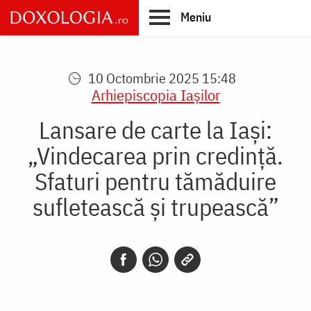
Skip
Meniu
to
main
Main
content
navigation
10 Octombrie 2025 15:48
Arhiepiscopia Iaşilor
Lansare de carte la Iași:
„Vindecarea prin credință.
Sfaturi pentru tămăduire
sufletească și trupească”