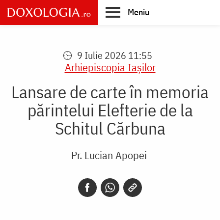
Skip
Meniu
to
main
Main
content
navigation
9 Iulie 2026 11:55
Arhiepiscopia Iaşilor
Lansare de carte în memoria
părintelui Elefterie de la
Schitul Cărbuna
Pr. Lucian Apopei