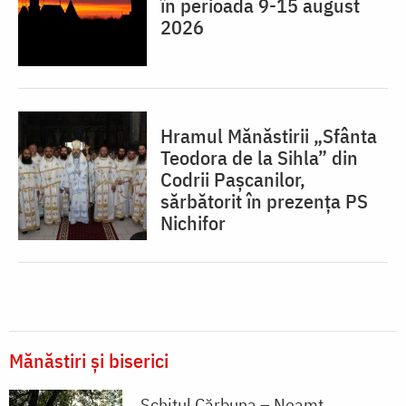
în perioada 9-15 august
2026
Hramul Mănăstirii „Sfânta
Teodora de la Sihla” din
Codrii Pașcanilor,
sărbătorit în prezența PS
Nichifor
Mănăstiri și biserici
Schitul Cărbuna – Neamț