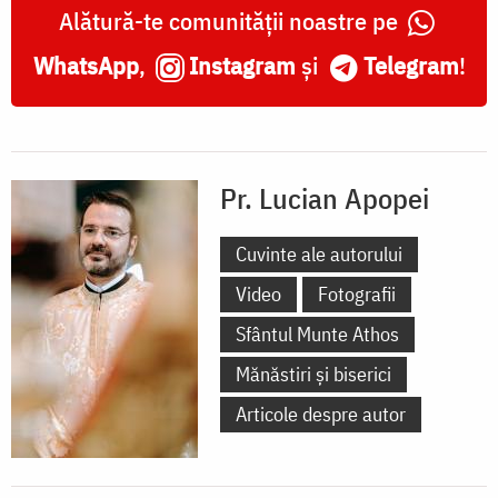
Alătură-te comunității noastre pe
WhatsApp
,
Instagram
și
Telegram
!
Pr. Lucian Apopei
Cuvinte ale autorului
Video
Fotografii
Sfântul Munte Athos
Mănăstiri și biserici
Articole despre autor