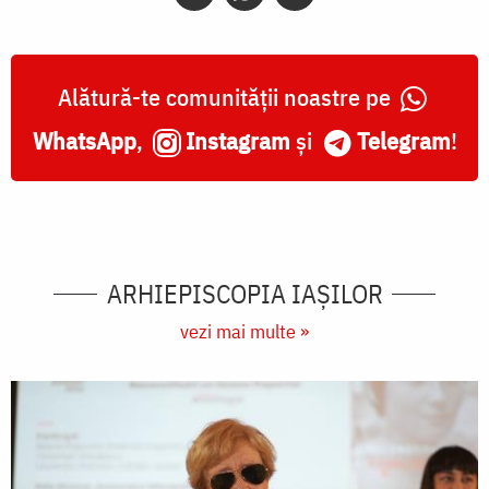
Alătură-te comunității noastre pe
WhatsApp
,
Instagram
și
Telegram
!
ARHIEPISCOPIA IAŞILOR
vezi mai multe »