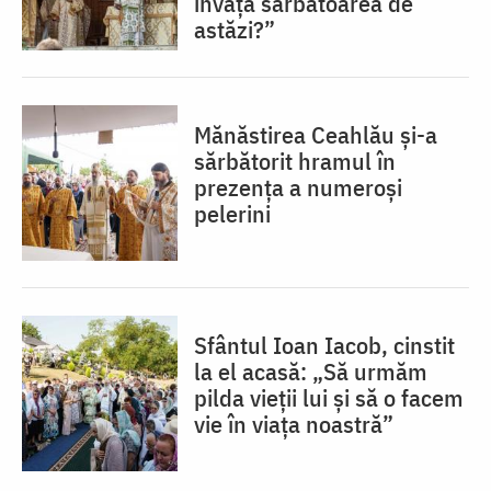
învață sărbătoarea de
astăzi?”
Mănăstirea Ceahlău și-a
sărbătorit hramul în
prezența a numeroși
pelerini
Sfântul Ioan Iacob, cinstit
la el acasă: „Să urmăm
pilda vieții lui și să o facem
vie în viața noastră”