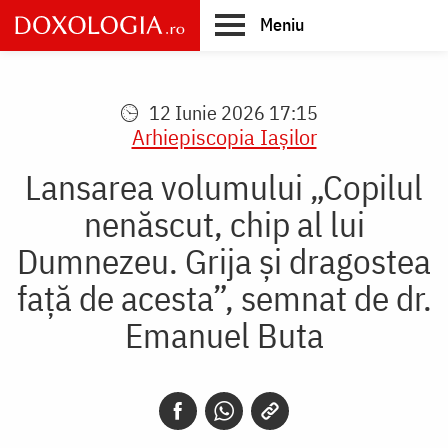
Skip
Meniu
to
main
Main
content
navigation
12 Iunie 2026 17:15
Arhiepiscopia Iaşilor
Lansarea volumului „Copilul
nenăscut, chip al lui
Dumnezeu. Grija și dragostea
față de acesta”, semnat de dr.
Emanuel Buta