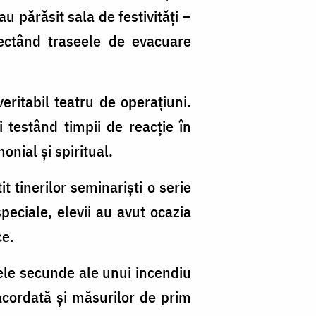
u părăsit sala de festivități –
pectând traseele de evacuare
eritabil teatru de operațiuni.
 testând timpii de reacție în
onial și spiritual.
t tinerilor seminariști o serie
speciale, elevii au avut ocazia
ce.
mele secunde ale unui incendiu
 acordată și măsurilor de prim