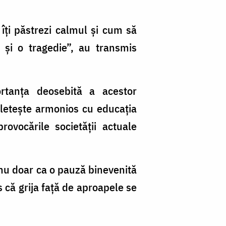
îți păstrezi calmul și cum să
 și o tragedie”, au transmis
rtanța deosebită a acestor
mpletește armonios cu educația
rovocările societății actuale
 nu doar ca o pauză binevenită
s că grija față de aproapele se