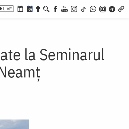
LIVE
06
tate la Seminarul
 Neamț