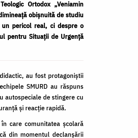
 Teologic Ortodox „Veniamin
dimineață obișnuită de studiu
 un pericol real, ci despre o
ul pentru Situații de Urgență
didactic, au fost protagoniștii
și echipele SMURD au răspuns
 cu autospeciale de stingere cu
uranță și reacție rapidă.
ui în care comunitatea școlară
ncă din momentul declanșării