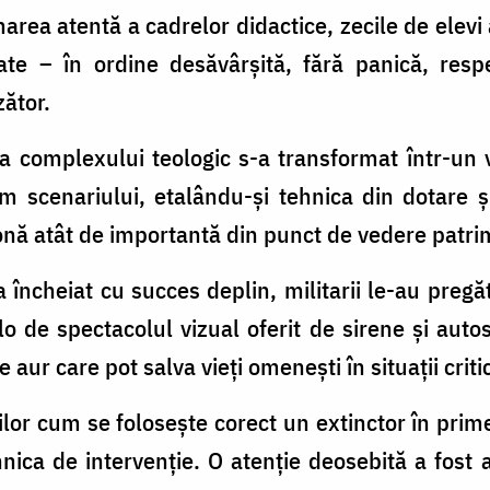
ea atentă a cadrelor didactice, zecile de elevi a
ate – în ordine desăvârșită, fără panică, res
zător.
 complexului teologic s-a transformat într-un v
m scenariului, etalându-și tehnica din dotare și
zonă atât de importantă din punct de vedere patrim
ncheiat cu succes deplin, militarii le-au pregăti
lo de spectacolul vizual oferit de sirene și auto
 aur care pot salva vieți omenești în situații criti
rilor cum se folosește corect un extinctor în pri
hnica de intervenție. O atenție deosebită a fost