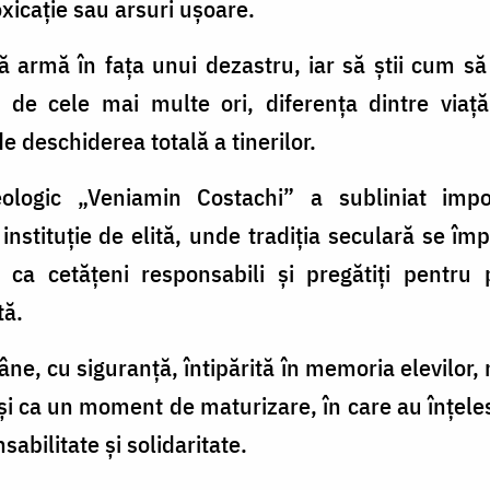
oxicație sau arsuri ușoare.
 armă în fața unui dezastru, iar să știi cum să 
 de cele mai multe ori, diferența dintre viață
de deschiderea totală a tinerilor.
ologic „Veniamin Costachi” a subliniat impo
instituție de elită, unde tradiția seculară se î
ca cetățeni responsabili și pregătiți pentru p
tă.
âne, cu siguranță, întipărită în memoria elevilor,
ci și ca un moment de maturizare, în care au înțele
abilitate și solidaritate.