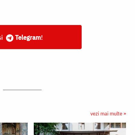
și
Telegram
!
vezi mai multe »