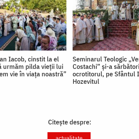
an Iacob, cinstit la el
Seminarul Teologic „V
 urmăm pilda vieții lui
Costachi” și-a sărbător
cem vie în viața noastră”
ocrotitorul, pe Sfântul
Hozevitul
Citește despre:
actualitate