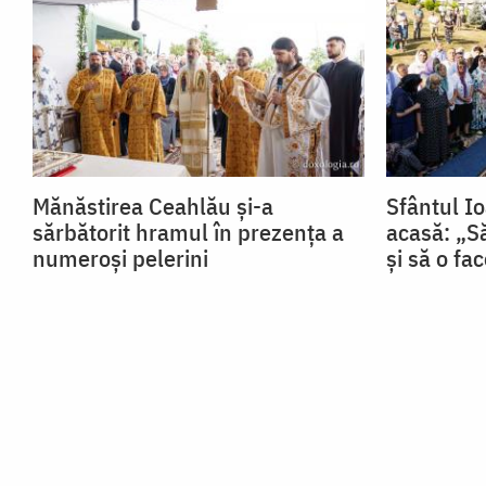
Mănăstirea Ceahlău și-a
Sfântul Io
sărbătorit hramul în prezența a
acasă: „Să
numeroși pelerini
și să o fa