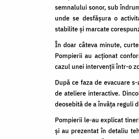
semnalului sonor, sub îndrumar
unde se desfășura o activit
stabilite și marcate corespun
În doar câteva minute, curtea
Pompierii au acționat confor
cazul unei intervenții într-o 
După ce faza de evacuare s-a î
de ateliere interactive. Dinco
deosebită de a învăța reguli de
Pompierii le-au explicat tine
și au prezentat în detaliu te