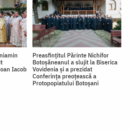
eniamin
Preasfințitul Părinte Nichifor
it
Botoșăneanul a slujit la Biserica
 Ioan Iacob
Vovidenia și a prezidat
Conferința preoțească a
Protopopiatului Botoșani