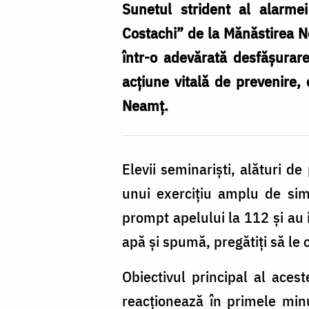
Sunetul strident al alarme
Costachi” de la Mănăstirea N
într-o adevărată desfășurare
acțiune vitală de prevenire,
Neamț.
Elevii seminariști, alături de
unui exercițiu amplu de sim
prompt apelului la 112 și au i
apă și spumă, pregătiți să le o
Obiectivul principal al acest
reacționează în primele min