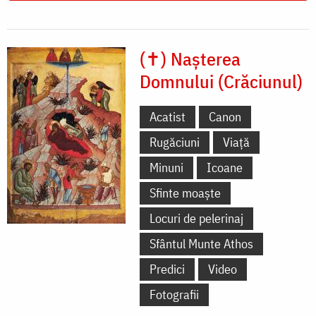
(✝) Nașterea
Domnului (Crăciunul)
Acatist
Canon
Rugăciuni
Viață
Minuni
Icoane
Sfinte moaște
Locuri de pelerinaj
Sfântul Munte Athos
Predici
Video
Fotografii