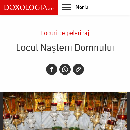
Skip
Meniu
to
main
Main
content
navigation
Locuri de pelerinaj
Locul Nașterii Domnului