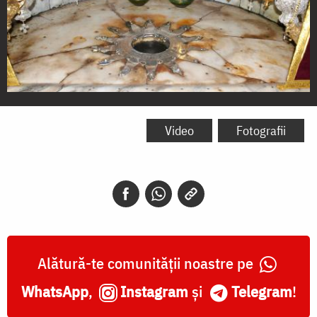
Locul
Nașterii
Video
Fotografii
Domnului
Alătură-te comunității noastre pe
WhatsApp
,
Instagram
și
Telegram
!