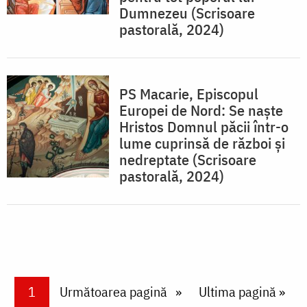
Dumnezeu (Scrisoare
pastorală, 2024)
PS Macarie, Episcopul
Europei de Nord: Se naște
Hristos Domnul păcii într-o
lume cuprinsă de război și
nedreptate (Scrisoare
pastorală, 2024)
Paginare
Current page
1
Next page
Următoarea pagină
Last page
Ultima pagină »