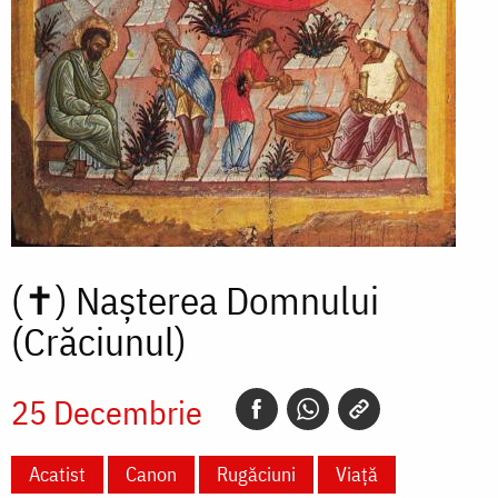
(✝)
Nașterea Domnului
(Crăciunul)
25 Decembrie
Acatist
Canon
Rugăciuni
Viață