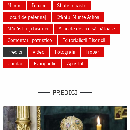
Minuni
Icoane
Sfinte moaște
Locuri de pelerinaj
Sfântul Munte Athos
Mănăstiri și biserici
Articole despre sărbătoare
Comentarii patristice
Editorialiștii Bisericii
Predici
Video
Fotografii
Tropar
Condac
Evanghelie
Apostol
PREDICI