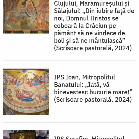
Clujului, Maramureșului și
Sălajului: „Din iubire faţă de
noi, Domnul Hristos se
coboară la Crăciun pe
pământ să ne vindece de
boli şi să ne mântuiască”
(Scrisoare pastorală, 2024)
IPS Ioan, Mitropolitul
Banatului: „Iată, vă
binevestesc bucurie mare!”
(Scrisoare pastorală, 2024)
IPS Serafim, Mitropolitul