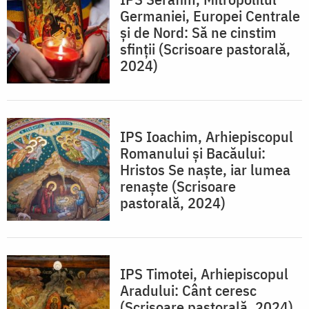
Germaniei, Europei Centrale
și de Nord: Să ne cinstim
sfinții (Scrisoare pastorală,
2024)
IPS Ioachim, Arhiepiscopul
Romanului și Bacăului:
Hristos Se naște, iar lumea
renaște (Scrisoare
pastorală, 2024)
IPS Timotei, Arhiepiscopul
Aradului: Cânt ceresc
(Scrisoare pastorală, 2024)