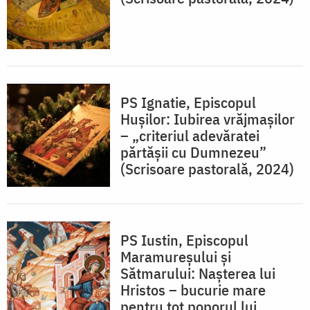
PS Ignatie, Episcopul
Hușilor: Iubirea vrăjmașilor
– „criteriul adevăratei
părtășii cu Dumnezeu”
(Scrisoare pastorală, 2024)
PS Iustin, Episcopul
Maramureșului și
Sătmarului: Nașterea lui
Hristos – bucurie mare
pentru tot poporul lui