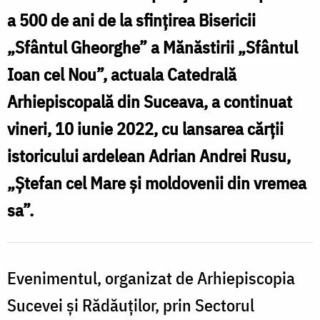
și
a 500 de ani de la sfințirea Bisericii
moldovenii
„Sfântul Gheorghe” a Mănăstirii „Sfântul
din
Ioan cel Nou”, actuala Catedrală
vremea
Arhiepiscopală din Suceava, a continuat
sa”
vineri, 10 iunie 2022, cu lansarea cărții
a
istoricului ardelean Adrian Andrei Rusu,
fost
„Ștefan cel Mare și moldovenii din vremea
lansată
sa”.
la
Suceava
Evenimentul, organizat de Arhiepiscopia
Sucevei și Rădăuților, prin Sectorul