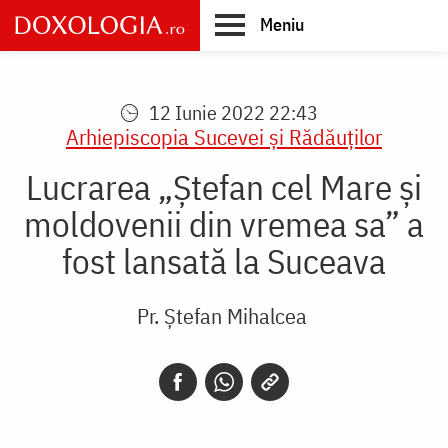
Skip
Meniu
to
main
Main
content
navigation
12 Iunie 2022 22:43
Arhiepiscopia Sucevei şi Rădăuţilor
Lucrarea „Ștefan cel Mare și
moldovenii din vremea sa” a
fost lansată la Suceava
Pr. Ștefan Mihalcea