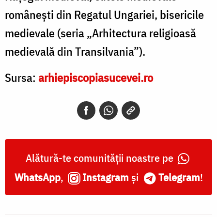
româneşti din Regatul Ungariei, bisericile
medievale (seria „Arhitectura religioasă
medievală din Transilvania”).
Sursa:
arhiepiscopiasucevei.ro
Alătură-te comunității noastre pe
WhatsApp
,
Instagram
și
Telegram
!