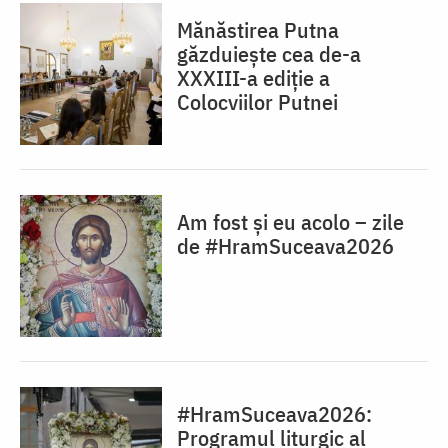
Mănăstirea Putna
găzduiește cea de-a
XXXIII-a ediție a
Colocviilor Putnei
Am fost și eu acolo – zile
de #HramSuceava2026
#HramSuceava2026:
Programul liturgic al