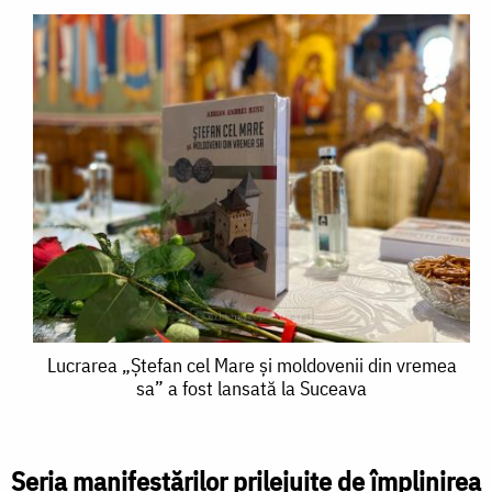
Lucrarea
Lucrarea „Ștefan cel Mare și moldovenii din vremea
sa” a fost lansată la Suceava
„Ștefan
cel
Mare
Seria manifestărilor prilejuite de împlinirea