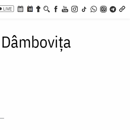
LIVE
08
– Dâmbovița