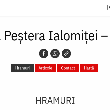
 Peștera Ialomiței 
Hramuri
Articole
Contact
Hartă
HRAMURI