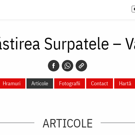
stirea Surpatele – V
Hramuri
Articole
Fotografii
Contact
Hartă
ARTICOLE