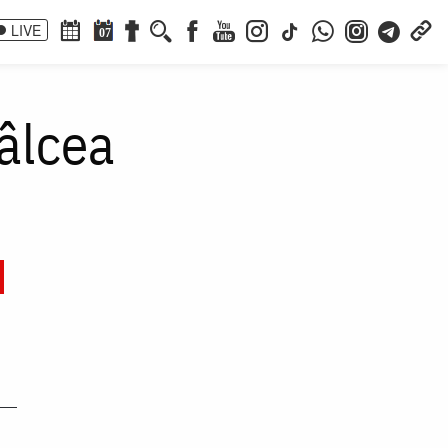
LIVE
07
âlcea