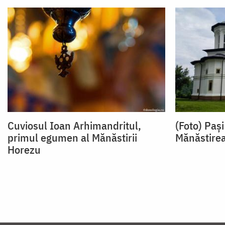
Cuviosul Ioan Arhimandritul,
(Foto) Pași
primul egumen al Mănăstirii
Mănăstirea
Horezu