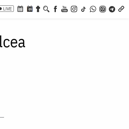
LIVE
09
lcea