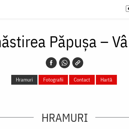
ăstirea Păpușa – Vâ
Hramuri
Fotografii
Contact
Hartă
HRAMURI