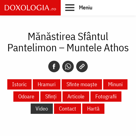
Skip
Meniu
to
main
Main
content
navigation
Mănăstirea Sfântul
Pantelimon – Muntele Athos
Istoric
Hramuri
Sfinte moaște
Minuni
Odoare
Sfinți
Articole
Fotografii
Video
Contact
Hartă